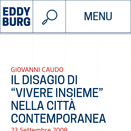
© 2026 EDDYBURG
MENU
INIZIATIVE
CHI SIAMO
SOSTIENICI
CONTATTACI
GIOVANNI CAUDO
IL DISAGIO DI
“VIVERE INSIEME”
NELLA CITTÀ
CONTEMPORANEA
23 Settembre 2008