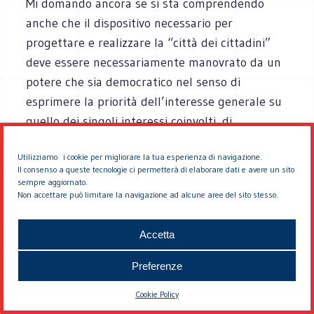
Mi domando ancora se si sta comprendendo
anche che il dispositivo necessario per
progettare e realizzare la “città dei cittadini”
deve essere necessariamente manovrato da un
potere che sia democratico nel senso di
esprimere la priorità dell’interesse generale su
quello dei singoli interessi coinvolti, di
esprimere la volontà e le esigenze della
Utilizziamo i cookie per migliorare la tua esperienza di navigazione.
stragrande maggioranza della popolazione
Il consenso a queste tecnologie ci permetterà di elaborare dati e avere un sito
attuale e futura del pianeta e non quelle dei
sempre aggiornato.
Non accettare può limitare la navigazione ad alcune aree del sito stesso.
portatori d’interessi specifici e parziali.
Mi domando infine se la cultura urbanistica (cui
Accetta
indubbiamente va il merito di aver “inventato”
Preferenze
la pianificazione come strumento olistico
dell’interesse generale) abbia fatto tutto il
Cookie Policy
lavoro necessario per far comprendere: