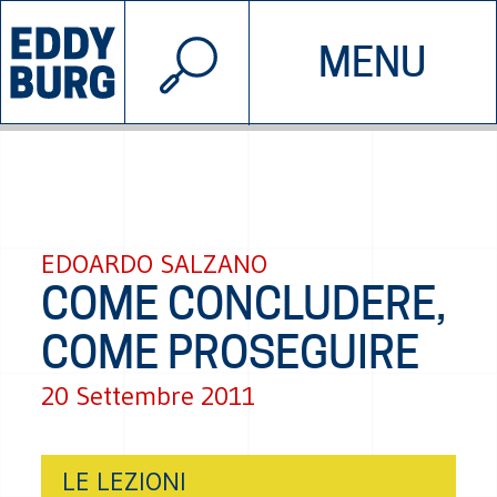
© 2026 EDDYBURG
MENU
INIZIATIVE
CHI SIAMO
SOSTIENICI
CONTATTACI
EDOARDO SALZANO
COME CONCLUDERE,
COME PROSEGUIRE
20 Settembre 2011
LE LEZIONI