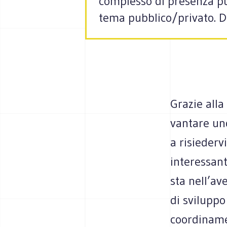
complesso di presenza pu
tema pubblico/privato. D
Grazie alla
vantare uno
a risiedervi
interessant
sta nell’av
di svilupp
coordiname