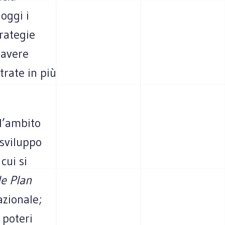
 oggi i
rategie
 avere
trate in più
ll’ambito
 sviluppo
cui si
de Plan
azionale;
 poteri