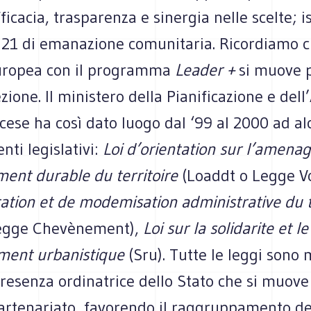
fficacia, trasparenza e sinergia nelle scelte; 
21 di emanazione comunitaria. Ricordiamo 
uropea con il programma
Leader +
si muove p
zione. Il ministero della Pianificazione e del
cese ha così dato luogo dal ‘99 al 2000 ad al
ti legislativi:
Loi d’orientation sur l’amena
ent durable du territoire
(Loaddt o Legge V
cation et de modemisation administrative du t
egge Chevènement),
Loi sur la solidarite et le
ment urbanistique
(Sru). Tutte le leggi sono
resenza ordinatrice dello Stato che si muove 
partenariato, favorendo il raggruppamento dei