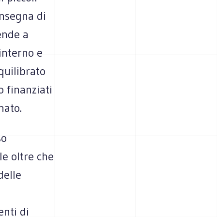
insegna di
ende a
interno e
quilibrato
 finanziati
nato.
so
le oltre che
delle
enti di