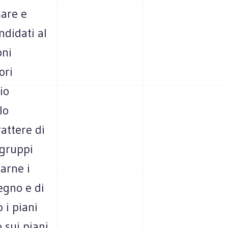
mare e
ndidati al
oni
ori
io
lo
attere di
 gruppi
zarne i
egno e di
 i piani
 sui piani