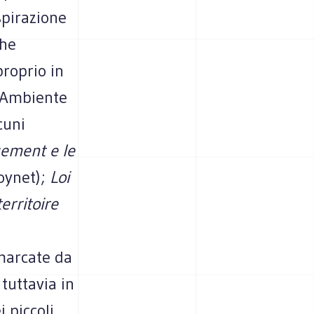
ispirazione
che
roprio in
l’Ambiente
cuni
gement e le
oynet);
Loi
erritoire
 marcate da
tuttavia in
 piccoli