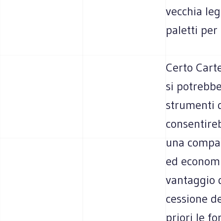
vecchia leg
paletti per
Certo Carte
si potrebbe
strumenti 
consentireb
una compart
ed economi
vantaggio d
cessione de
priori le f