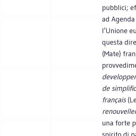
pubblici; e
ad Agenda 
l’Unione e
questa dire
(Mate) fran
provvedimen
developpem
de simplifi
français
(L
renouvelle
una forte p
spirito di 