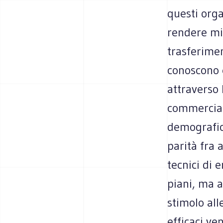
questi orga
rendere mig
trasferimen
conoscono 
attraverso 
commerciale
demografico
parità fra 
tecnici di 
piani, ma a
stimolo all
efficaci ve