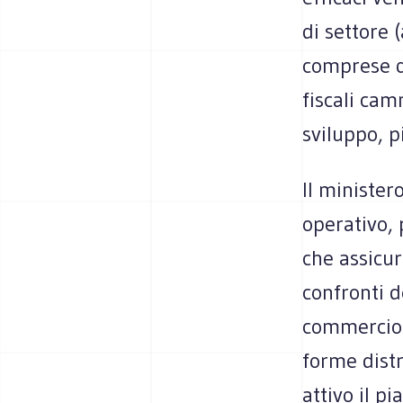
di settore 
comprese qu
fiscali cam
sviluppo, pi
Il minister
operativo, 
che assicur
confronti d
commercio 
forme distri
attivo il p