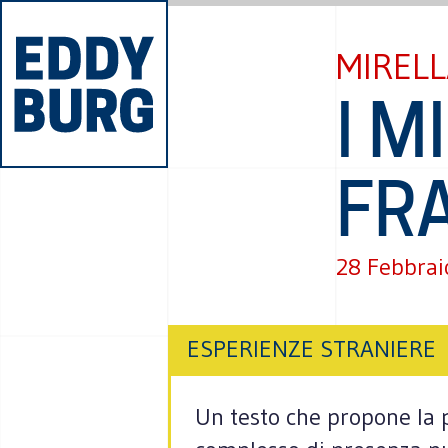
MIRELL
I M
FR
28 Febbrai
ESPERIENZE STRANIERE
Un testo che propone la p