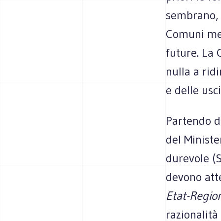
sembrano, v
Comuni mett
future. La 
nulla a rid
e delle usc
Partendo da
del Ministe
durevole (S
devono atte
Etat-Regio
razionalità