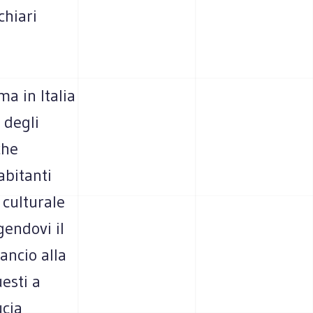
chiari
ma in Italia
 degli
che
abitanti
 culturale
gendovi il
ancio alla
esti a
ucia