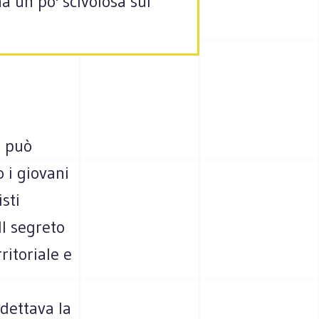
 un po' scivolosa sul
a può
 i giovani
sti
Il segreto
ritoriale e
dettava la