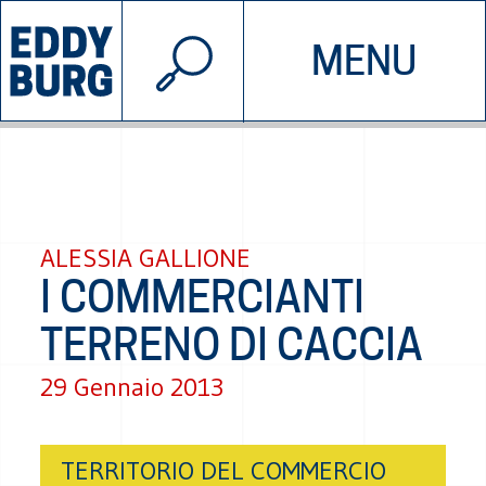
© 2026 EDDYBURG
MENU
INIZIATIVE
CHI SIAMO
SOSTIENICI
CONTATTACI
ALESSIA GALLIONE
I COMMERCIANTI
TERRENO DI CACCIA
29 Gennaio 2013
TERRITORIO DEL COMMERCIO