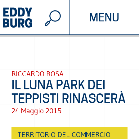
© 2026 EDDYBURG
MENU
INIZIATIVE
CHI SIAMO
SOSTIENICI
CONTATTACI
RICCARDO ROSA
IL LUNA PARK DEI
TEPPISTI RINASCERÀ
24 Maggio 2015
TERRITORIO DEL COMMERCIO