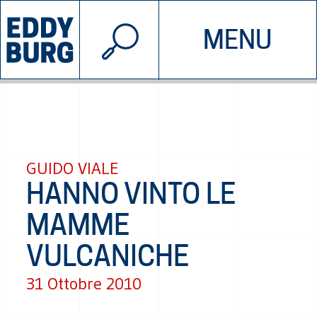
© 2026 EDDYBURG
MENU
INIZIATIVE
CHI SIAMO
SOSTIENICI
CONTATTACI
GUIDO VIALE
HANNO VINTO LE
MAMME
VULCANICHE
31 Ottobre 2010