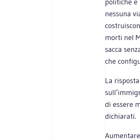
politiche e
nessuna via
costruiscon
morti nel M
sacca senza
che config
La rispost
sull’immig
di essere m
dichiarati.
Aumentare l