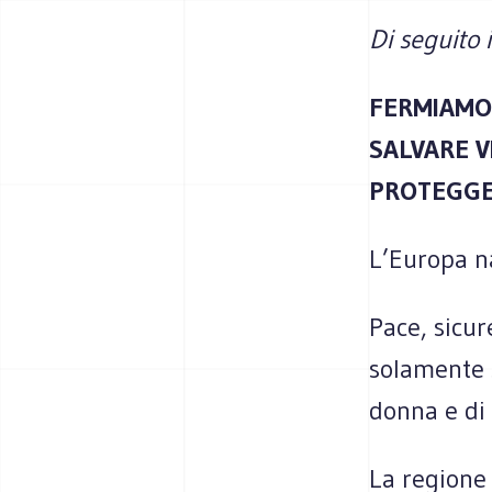
Di seguito i
FERMIAMO 
SALVARE V
PROTEGGER
L’Europa n
Pace, sicu
solamente s
donna e di
La regione