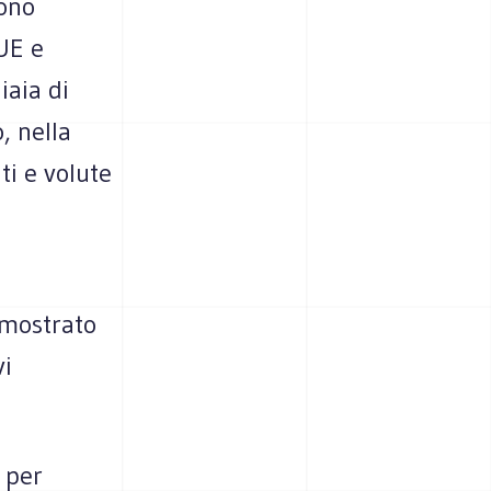
tono
’UE e
iaia di
, nella
ti e volute
imostrato
vi
 per