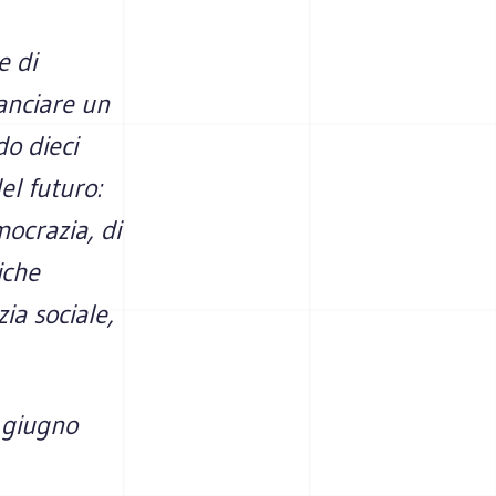
e di
lanciare un
do dieci
el futuro:
mocrazia, di
iche
zia sociale,
 giugno