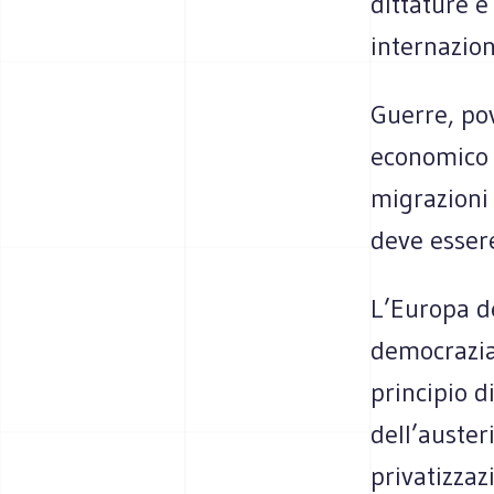
dittature e
internazion
Guerre, pov
economico e
migrazioni
deve esser
L’Europa de
democrazia,
principio d
dell’auster
privatizzaz