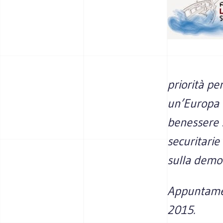
priorità pe
un’Europa c
benessere 
securitarie
sulla democ
Appuntamen
2015.