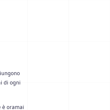
giungono
i di ogni
e è oramai