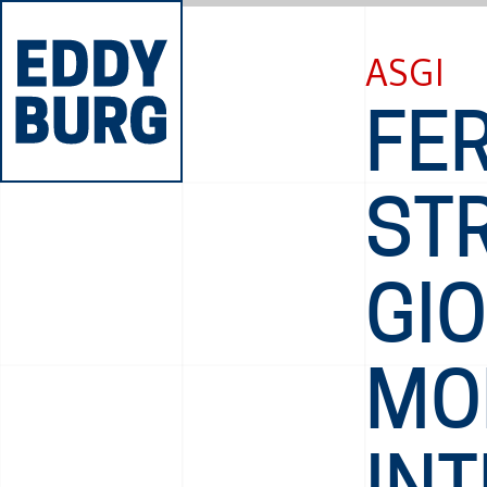
ASGI
FE
STR
GIO
MO
IN