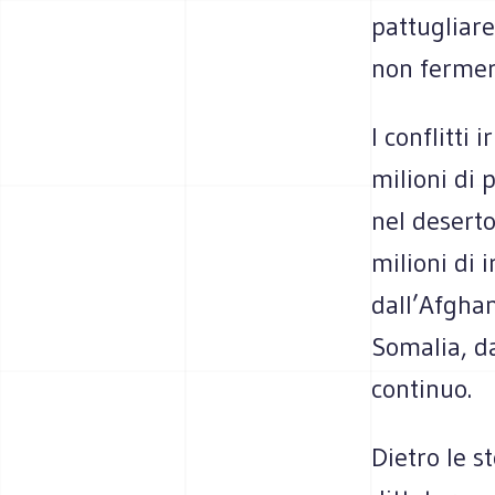
pattugliare
non fermerà
I conflitti 
milioni di 
nel deserto 
milioni di i
dall’Afghan
Somalia, da
continuo.
Dietro le s