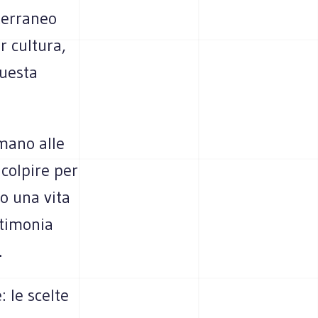
iterraneo
r cultura,
questa
mano alle
 colpire per
o una vita
stimonia
.
 le scelte