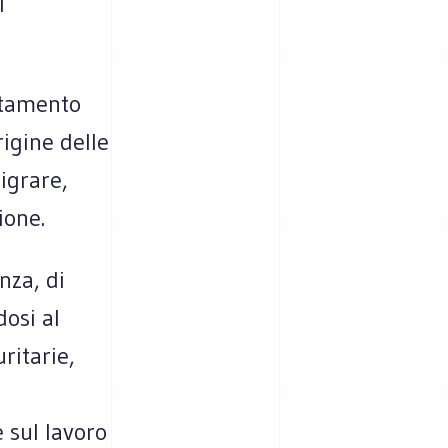
i
uttamento
igine delle
igrare,
ione.
nza, di
osi al
ritarie,
 sul lavoro