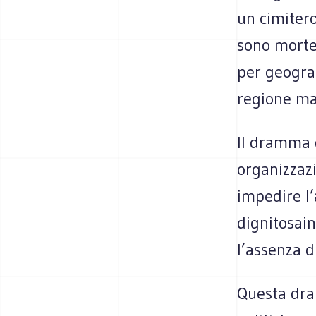
un cimitero
sono morte 
per geograf
regione ma
Il dramma d
organizzazi
impedire l’
dignitosain
l’assenza d
Questa dram