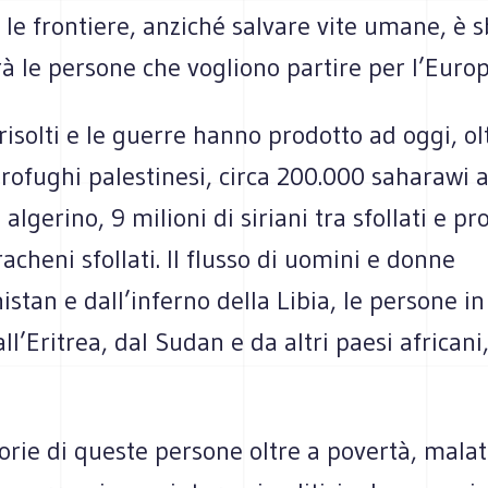
 le frontiere, anziché salvare vite umane, è s
 le persone che vogliono partire per l’Europ
irrisolti e le guerre hanno prodotto ad oggi, ol
profughi palestinesi, circa 200.000 saharawi
algerino, 9 milioni di siriani tra sfollati e pr
racheni sfollati. Il flusso di uomini e donne
istan e dall’inferno della Libia, le persone in
ll’Eritrea, dal Sudan e da altri paesi africani
torie di queste persone oltre a povertà, malat