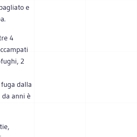
bagliato e
a.
tre 4
 accampati
ofughi, 2
 fuga dalla
, da anni è
tie,