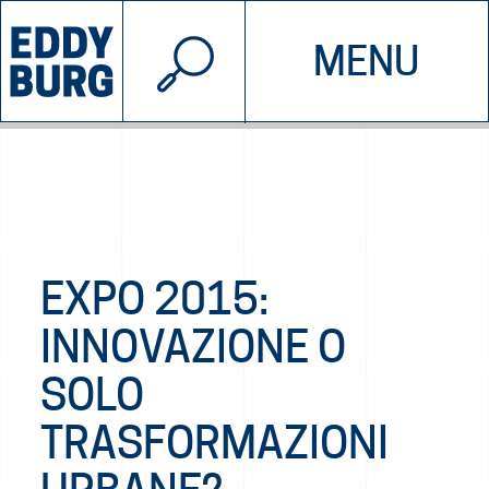
© 2026 EDDYBURG
MENU
INIZIATIVE
CHI SIAMO
SOSTIENICI
CONTATTACI
EXPO 2015:
INNOVAZIONE O
SOLO
TRASFORMAZIONI