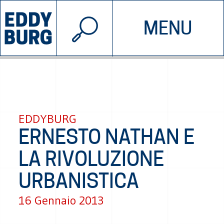
© 2026 EDDYBURG
MENU
INIZIATIVE
CHI SIAMO
SOSTIENICI
CONTATTACI
EDDYBURG
ERNESTO NATHAN E
LA RIVOLUZIONE
URBANISTICA
16 Gennaio 2013