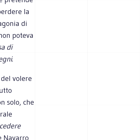
perdere la
agonia di
 non poteva
a di
egni
.
 del volere
tutto
n solo, che
rale
cedere
ce Navarro