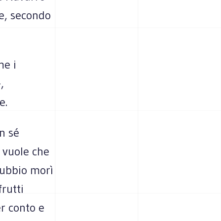
te, secondo
me i
,
e.
n sé
e vuole che
dubbio morì
rutti
r conto e