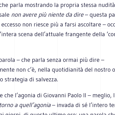
che parla mostrando la propria stessa nudità,
ssale
non avere più niente da dire
– questa pa
 eccesso non riesce più a farsi ascoltare – o
l’intera scena dell’attuale frangente della ‘
arola – che parla senza ormai più dire –
nte non c’è, nella quotidianità del nostro o
 o strategia di salvezza.
e che l’agonia di Giovanni Paolo II – meglio, 
torno a quell’agonia
– invada di sé l’intero t
mi giorni, di queste ultime ore: una parola c