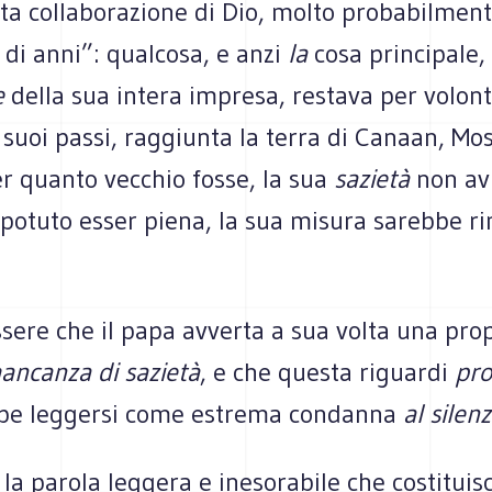
tta collaborazione di Dio, molto probabilmen
o di anni”: qualcosa, e anzi
la
cosa principale, 
e
della sua intera impresa, restava per volont
 suoi passi, raggiunta la terra di Canaan, Mo
er quanto vecchio fosse, la sua
sazietà
non av
otuto esser piena, la sua misura sarebbe r
sere che il papa avverta a sua volta una pro
ancanza di sazietà
, e che questa riguardi
pro
be leggersi come estrema condanna
al silenz
 la parola leggera e inesorabile che costituis