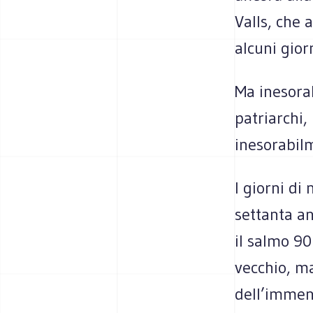
Valls, che 
alcuni giorn
Ma inesora
patriarchi,
inesorabil
I giorni di
settanta a
il salmo 90
vecchio, ma
dell’immen