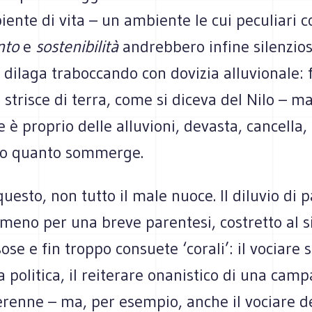
ente di vita – un ambiente le cui peculiari c
nto
e
sostenibilità
andrebbero infine silenzi
 dilaga traboccando con dovizia alluvionale:
li strisce di terra, come si diceva del Nilo – m
 è proprio delle alluvioni, devasta, cancella,
to quanto sommerge.
questo, non tutto il male nuoce. Il diluvio di p
meno per una breve parentesi, costretto al s
sose e fin troppo consuete ‘corali’: il vociare
a politica, il reiterare onanistico di una cam
erenne – ma, per esempio, anche il vociare d