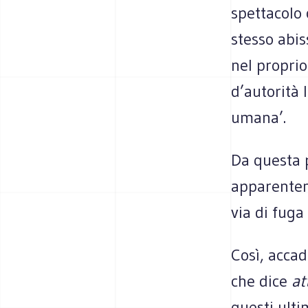
spettacolo 
stesso abi
nel proprio
d’autorità 
umana’.
Da questa p
apparenteme
via di fuga
Così, accad
che dice
at
questi ulti