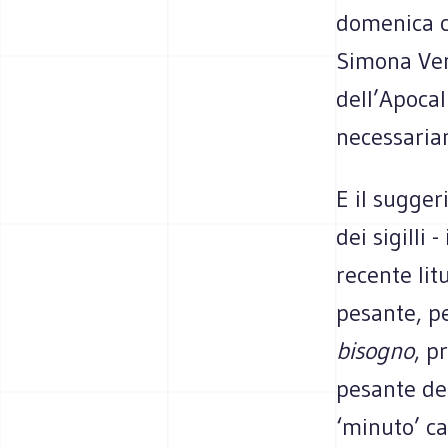
domenica ca
Simona Ven
dell’Apocal
necessaria
E il sugger
dei sigilli
recente lit
pesante, pe
bisogno
, p
pesante de
‘minuto’ c