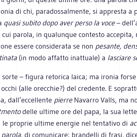
gonia di chi, paradossalmente, si appresta a 
na
quasi subito dopo aver perso la voce
– dell’
 cui parola, in qualunque contesto accepita,
zione essere considerata se non
pesante, dens
tinata
(in modo affatto inattuale) a
lasciare s
a sorte – figura retorica laica; ma ironia forse
i occhi (alle orecchie?) del credente. E soprat
a, dall’eccellente
pierre
Navarro Valls, ma no
tmento
delle ultime ore del papa, la sua lette
a le proprie ultime energie nel tentativo di
ac
 parola
, di comunicare: brandelli di frasi, di