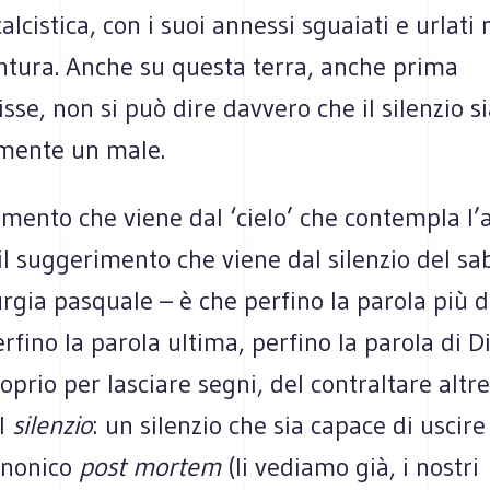
lcistica, con i suoi annessi sguaiati e urlati
tura. Anche su questa terra, anche prima
isse, non si può dire davvero che il silenzio s
mente un male.
imento che viene dal ‘cielo’ che contempla l’
 - il suggerimento che viene dal silenzio del sa
urgia pasquale – è che perfino la parola più d
rfino la parola ultima, perfino la parola di D
roprio per lasciare segni, del contraltare altr
l
silenzio
: un silenzio che sia capace di uscire
anonico
post mortem
(li vediamo già, i nostri