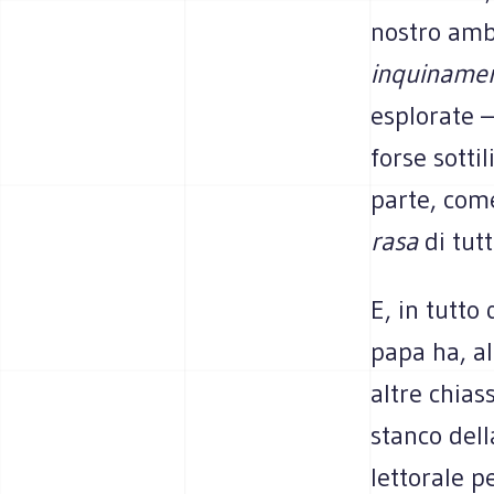
nostro ambi
inquiname
esplorate –
forse sotti
parte, come
rasa
di tut
E, in tutto 
papa ha, al
altre chias
stanco dell
lettorale p