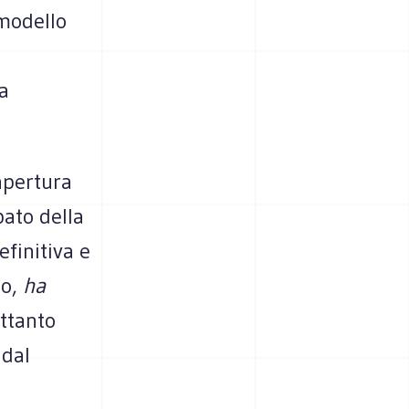
 modello
ia
apertura
bato della
efinitiva e
io,
ha
ettanto
 dal