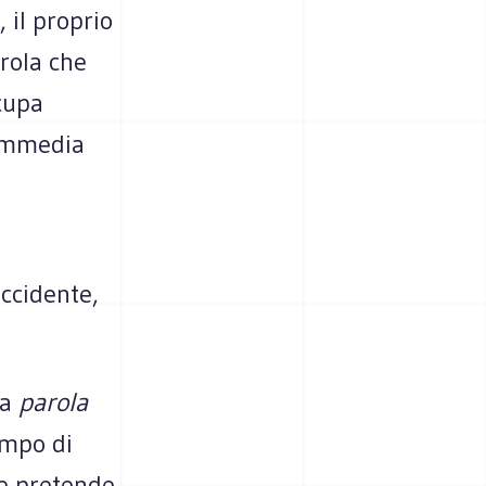
 il proprio
rola che
ccupa
commedia
ccidente,
la
parola
empo di
he pretende