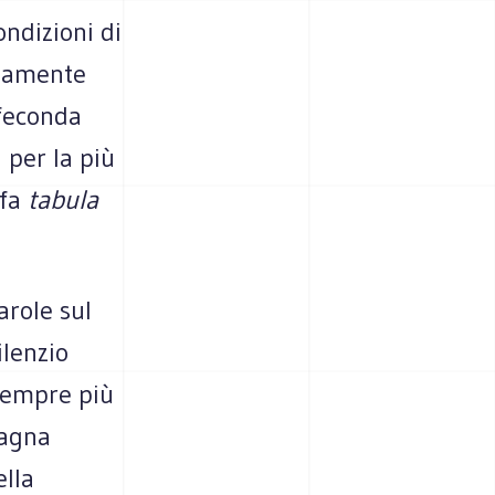
ondizioni di
osamente
 feconda
a per la più
 fa
tabula
arole sul
ilenzio
 sempre più
pagna
ella