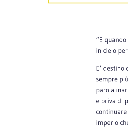
“E quando l
in cielo per
E’ destino
sempre più 
parola inar
e priva di 
continuare 
imperio ch