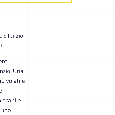
e silenzio
).
enti
enzio. Una
ù volatile
e
placabile
, uno