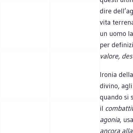
dire dell’a
vita terre
un uomo la
per defini
valore, des
Ironia dell
divino, agl
quando si s
il
combatti
agonia
, us
ancora alla