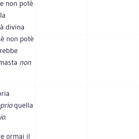
te non potè
la
à divina
sè non potè
rebbe
imasta
non
pria
prio
quella
io.
ce ormai il