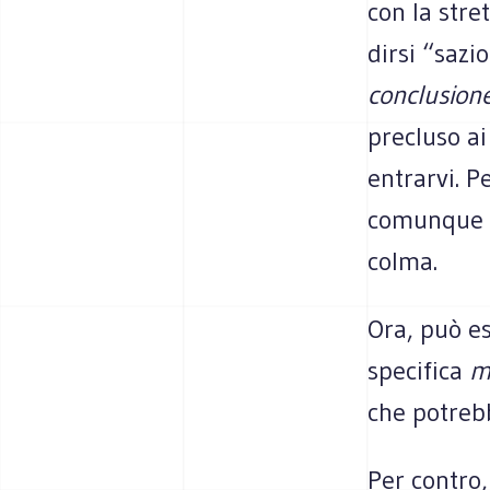
con la stre
dirsi “sazi
conclusion
precluso ai
entrarvi. P
comunque p
colma.
Ora, può es
specifica
m
che potreb
Per contro,