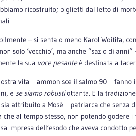
abbiamo ricostruito; biglietti dal letto di mor
ali.
bilmente – si senta o meno Karol Woitiła, co
 non solo ‘vecchio’, ma anche “sazio di anni” -
mente la sua
voce pesante
è destinata a tacer
 nostra vita – ammonisce il salmo 90 – fanno i
nni, e
se siamo robusti
ottanta. E la tradizion
 sia attribuito a Mosè – patriarca che senza 
 che al tempo stesso, non potendo godere i f
sa impresa dell’esodo che aveva condotto pe