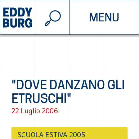
© 2026 EDDYBURG
MENU
INIZIATIVE
CHI SIAMO
SOSTIENICI
CONTATTACI
"DOVE DANZANO GLI
ETRUSCHI"
22 Luglio 2006
SCUOLA ESTIVA 2005