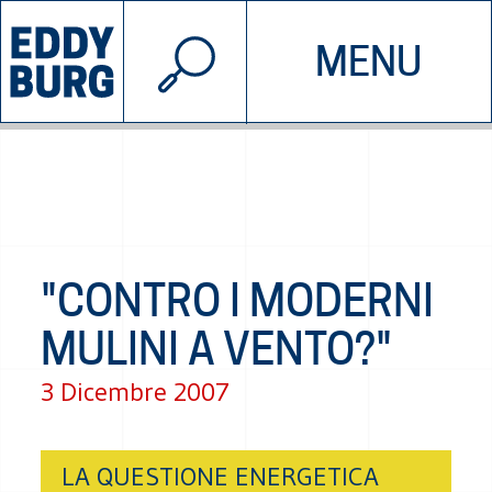
© 2026 EDDYBURG
MENU
INIZIATIVE
CHI SIAMO
SOSTIENICI
CONTATTACI
"CONTRO I MODERNI
MULINI A VENTO?"
3 Dicembre 2007
LA QUESTIONE ENERGETICA