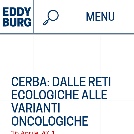
© 2026 EDDYBURG
MENU
INIZIATIVE
CHI SIAMO
SOSTIENICI
CONTATTACI
CERBA: DALLE RETI
ECOLOGICHE ALLE
VARIANTI
ONCOLOGICHE
16 Aprile 2011