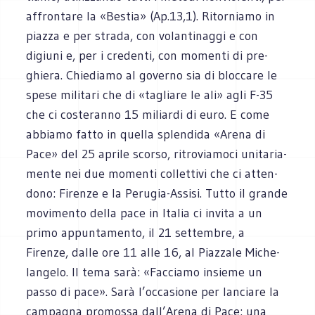
affron­tare la «Bestia» (Ap.13,1). Ritor­niamo in
piazza e per strada, con volan­ti­naggi e con
digiuni e, per i cre­denti, con momenti di pre­
ghiera. Chie­diamo al governo sia di bloc­care le
spese mili­tari che di «tagliare le ali» agli F-35
che ci coste­ranno 15 miliardi di euro. E come
abbiamo fatto in quella splen­dida «Arena di
Pace» del 25 aprile scorso, ritro­via­moci uni­ta­ria­
mente nei due momenti col­let­tivi che ci atten­
dono: Firenze e la Perugia-Assisi. Tutto il grande
movi­mento della pace in Ita­lia ci invita a un
primo appun­ta­mento, il 21 set­tem­bre, a
Firenze, dalle ore 11 alle 16, al Piaz­zale Miche­
lan­gelo. Il tema sarà: «Fac­ciamo insieme un
passo di pace». Sarà l’occasione per lan­ciare la
cam­pa­gna pro­mossa dall’Arena di Pace: una