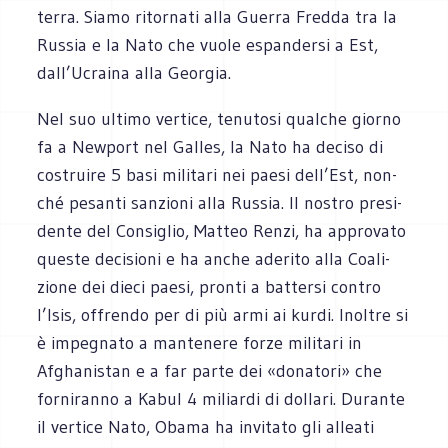
terra. Siamo ritor­nati alla Guerra Fredda tra la
Rus­sia e la Nato che vuole espan­dersi a Est,
dall’Ucraina alla Georgia.
Nel suo ultimo ver­tice, tenu­tosi qual­che giorno
fa a New­port nel Gal­les, la Nato ha deciso di
costruire 5 basi mili­tari nei paesi dell’Est, non­
ché pesanti san­zioni alla Rus­sia. Il nostro pre­si­
dente del Con­si­glio, Mat­teo Renzi, ha appro­vato
que­ste deci­sioni e ha anche ade­rito alla Coa­li­
zione dei dieci paesi, pronti a bat­tersi con­tro
l’Isis, offrendo per di più armi ai kurdi. Inol­tre si
è impe­gnato a man­te­nere forze mili­tari in
Afgha­ni­stan e a far parte dei «dona­tori» che
for­ni­ranno a Kabul 4 miliardi di dol­lari. Durante
il ver­tice Nato, Obama ha invi­tato gli alleati