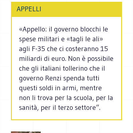
APPELLI
«Appello: il governo blocchi le
spese militari e «tagli le ali»
agli F-35 che ci costeranno 15
miliardi di euro. Non è pos­si­bile
che gli ita­liani tol­le­rino che il
governo Renzi spenda tutti
que­sti soldi in armi, men­tre
non li trova per la scuola, per la
sanità, per il terzo set­tore“.