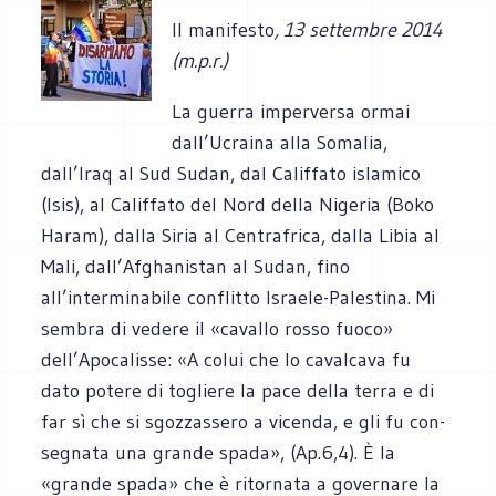
Il manifesto
, 13 settembre 2014
(m.p.r.)
La guerra imper­versa ormai
dall’Ucraina alla Soma­lia,
dall’Iraq al Sud Sudan, dal Calif­fato isla­mico
(Isis), al Calif­fato del Nord della Nige­ria (Boko
Haram), dalla Siria al Cen­tra­frica, dalla Libia al
Mali, dall’Afghanistan al Sudan, fino
all’interminabile con­flitto Israele-Palestina. Mi
sem­bra di vedere il «cavallo rosso fuoco»
dell’Apocalisse: «A colui che lo caval­cava fu
dato potere di togliere la pace della terra e di
far sì che si sgoz­zas­sero a vicenda, e gli fu con­
se­gnata una grande spada», (Ap.6,4). È la
«grande spada» che è ritor­nata a gover­nare la