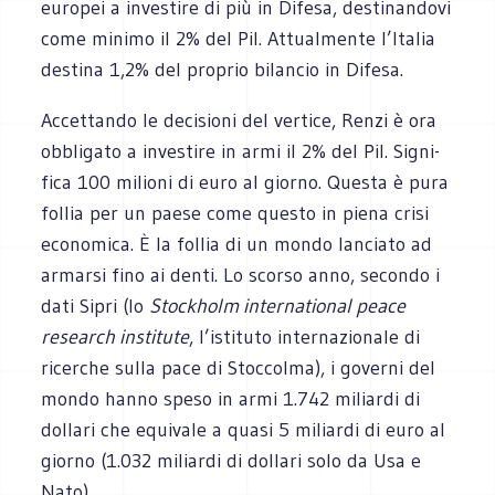
euro­pei a inve­stire di più in Difesa, desti­nan­dovi
come minimo il 2% del Pil. Attual­mente l’Italia
destina 1,2% del pro­prio bilan­cio in Difesa.
Accet­tando le deci­sioni del ver­tice, Renzi è ora
obbli­gato a inve­stire in armi il 2% del Pil. Signi­
fica 100 milioni di euro al giorno. Que­sta è pura
fol­lia per un paese come que­sto in piena crisi
eco­no­mica. È la fol­lia di un mondo lan­ciato ad
armarsi fino ai denti. Lo scorso anno, secondo i
dati Sipri (lo
Stoc­kholm inter­na­tio­nal peace
research insti­tute
, l’istituto inter­na­zio­nale di
ricer­che sulla pace di Stoc­colma), i governi del
mondo hanno speso in armi 1.742 miliardi di
dol­lari che equi­vale a quasi 5 miliardi di euro al
giorno (1.032 miliardi di dol­lari solo da Usa e
Nato).