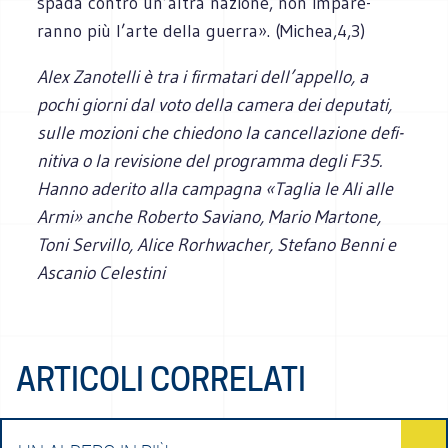
spada con­tro un’altra nazione, non impa­re­
ranno più l’arte della guerra». (Michea,4,3)
Alex Zano­telli è tra i fir­ma­tari dell’appello, a
pochi giorni dal voto della camera dei depu­tati,
sulle mozioni che chie­dono la can­cel­la­zione defi­
ni­tiva o la revi­sione del pro­gramma degli F35.
Hanno ade­rito alla cam­pa­gna «Taglia le Ali alle
Armi» anche Roberto Saviano, Mario Mar­tone,
Toni Ser­villo, Alice Rorh­wa­cher, Ste­fano Benni e
Asca­nio Celestini
ARTICOLI CORRELATI