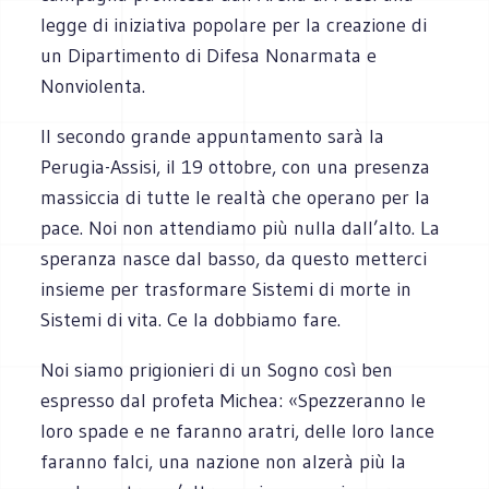
legge di ini­zia­tiva popo­lare per la crea­zione di
un Dipar­ti­mento di Difesa Nonar­mata e
Nonviolenta.
Il secondo grande appun­ta­mento sarà la
Perugia-Assisi, il 19 otto­bre, con una pre­senza
mas­sic­cia di tutte le realtà che ope­rano per la
pace. Noi non atten­diamo più nulla dall’alto. La
spe­ranza nasce dal basso, da que­sto met­terci
insieme per tra­sfor­mare Sistemi di morte in
Sistemi di vita. Ce la dob­biamo fare.
Noi siamo pri­gio­nieri di un Sogno così ben
espresso dal pro­feta Michea: «Spez­ze­ranno le
loro spade e ne faranno ara­tri, delle loro lance
faranno falci, una nazione non alzerà più la