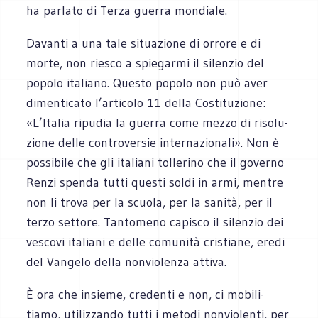
ha par­lato di Terza guerra mondiale.
Davanti a una tale situa­zione di orrore e di
morte, non rie­sco a spie­garmi il silen­zio del
popolo ita­liano. Que­sto popolo non può aver
dimen­ti­cato l’articolo 11 della Costi­tu­zione:
«L’Italia ripu­dia la guerra come mezzo di riso­lu­
zione delle con­tro­ver­sie inter­na­zio­nali». Non è
pos­si­bile che gli ita­liani tol­le­rino che il governo
Renzi spenda tutti que­sti soldi in armi, men­tre
non li trova per la scuola, per la sanità, per il
terzo set­tore. Tan­to­meno capi­sco il silen­zio dei
vescovi ita­liani e delle comu­nità cri­stiane, eredi
del Van­gelo della non­vio­lenza attiva.
È ora che insieme, cre­denti e non, ci mobi­li­
tiamo, uti­liz­zando tutti i metodi non­vio­lenti, per