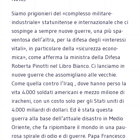
Siamo pri­gio­nieri del «com­plesso militare-
industriale» sta­tu­ni­tense e inter­na­zio­nale che ci
sospinge a sem­pre nuove guerre, una più spa­
ven­tosa dell’altra, per la difesa degli «inte­ressi
vitali», in par­ti­co­lare della «sicu­rezza eco­no­
mica», come afferma la mini­stra della Difesa
Roberta Pinotti nel Libro Bianco. Ci lan­ciamo in
nuove guerre che asso­mi­gliano alle vec­chie.
Come quella con­tro l’Iraq , dove hanno perso la
vita 4.000 sol­dati ame­ri­cani e mezzo milione di
ira­cheni, con un costo solo per gli Stati uniti di
4.000 miliardi di dol­lari. Ed è stata que­sta
guerra alla base dell’attuale disa­stro in Medio
Oriente, che fa ripiom­bare il mondo in una pau­
rosa spi­rale di odio e di guerre. Papa Fran­ce­sco