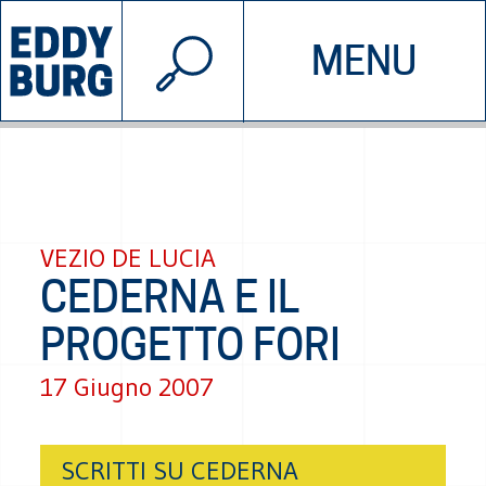
© 2026 EDDYBURG
MENU
INIZIATIVE
CHI SIAMO
SOSTIENICI
CONTATTACI
VEZIO DE LUCIA
CEDERNA E IL
PROGETTO FORI
17 Giugno 2007
SCRITTI SU CEDERNA