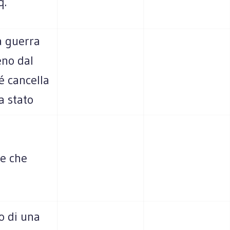
q.
a guerra
eno dal
é cancella
a stato
de che
o di una