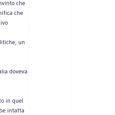
nvinto che
ifica che
tivo
litiche, un
alia doveva
to in quel
be intatta