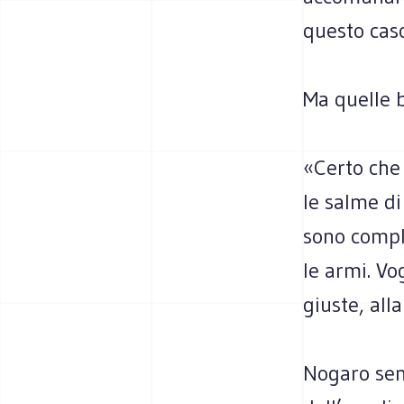
questo caso
Ma quelle 
«Certo che
le salme di
sono compl
le armi. Vo
giuste, alla
Nogaro sem