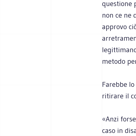
questione 
non ce ne 
approvo ciò
arretrament
legittimano
metodo per 
Farebbe lo 
ritirare il
«Anzi forse
caso in dis