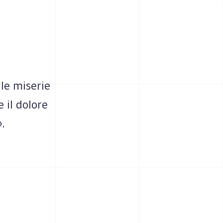
lle miserie
e il dolore
.