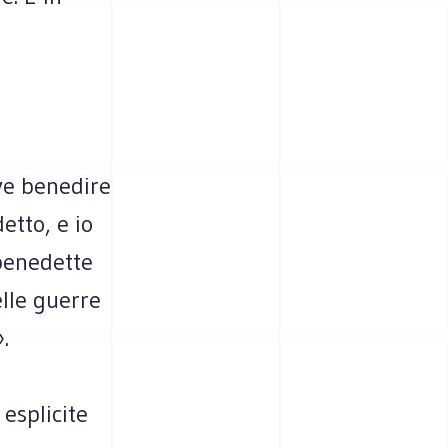
ve benedire
etto, e io
benedette
elle guerre
.
esplicite