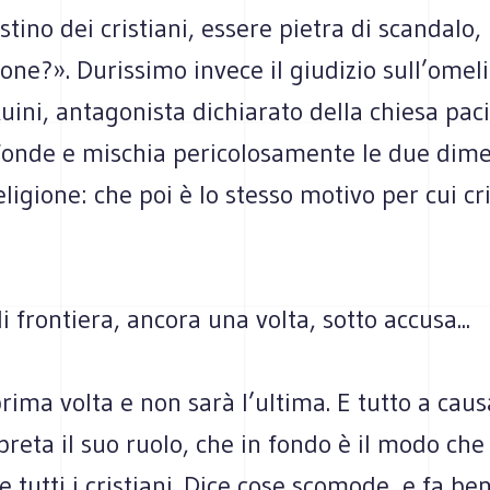
estino dei cristiani, essere pietra di scandalo,
one?». Durissimo invece il giudizio sull’omeli
uini, antagonista dichiarato della chiesa paci
fonde e mischia pericolosamente le due dime
religione: che poi è lo stesso motivo per cui c
di frontiera, ancora una volta, sotto accusa...
rima volta e non sarà l’ultima. E tutto a cau
rpreta il suo ruolo, che in fondo è il modo ch
tutti i cristiani. Dice cose scomode, e fa ben