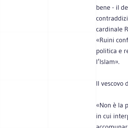
bene - il d
contraddizi
cardinale R
«Ruini con
politica e 
l’Islam».
Il vescovo 
«Non è la p
in cui inte
accomunare 