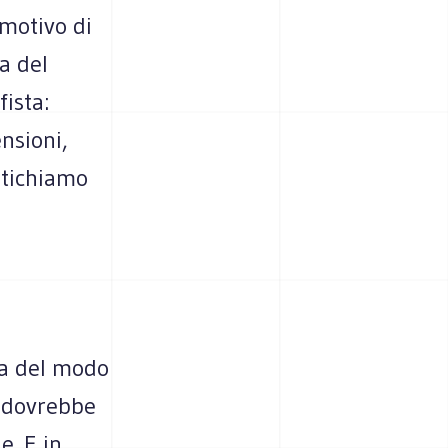
 motivo di
a del
fista:
nsioni,
ritichiamo
sa del modo
e dovrebbe
e. E in