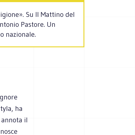
igione». Su Il Mattino del
Antonio Pastore. Un
o nazionale.
ignore
tyla, ha
 annota il
onosce