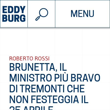
© 2026 EDDYBURG
MENU
INIZIATIVE
CHI SIAMO
SOSTIENICI
CONTATTACI
ROBERTO ROSSI
BRUNETTA, IL
MINISTRO PIÙ BRAVO
DI TREMONTI CHE
NON FESTEGGIA IL