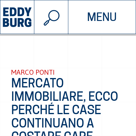
© 2026 EDDYBURG
MENU
INIZIATIVE
CHI SIAMO
SOSTIENICI
CONTATTACI
MARCO PONTI
MERCATO
IMMOBILIARE, ECCO
PERCHÉ LE CASE
CONTINUANO A