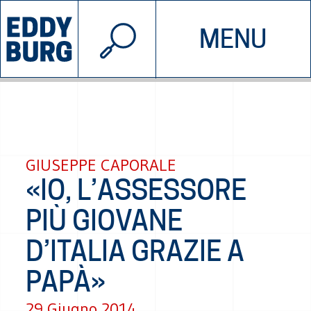
© 2026 EDDYBURG
MENU
INIZIATIVE
CHI SIAMO
SOSTIENICI
CONTATTACI
GIUSEPPE CAPORALE
«IO, L’ASSESSORE
PIÙ GIOVANE
D’ITALIA GRAZIE A
PAPÀ»
29 Giugno 2014