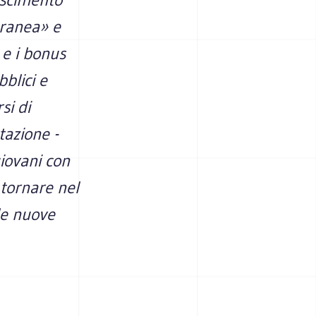
oranea» e
 e i bonus
bblici e
si di
tazione -
giovani con
 tornare nel
lle nuove