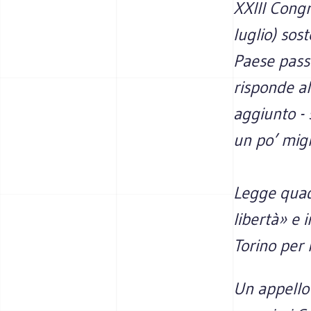
XXIII Congr
luglio) sos
Paese pass
risponde al
aggiunto - 
un po’ migl
Legge quadr
libertà» e 
Torino per 
Un appello 