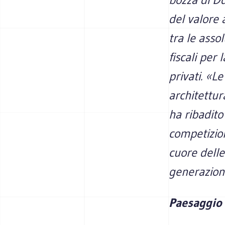
del valore 
tra le asso
fiscali per 
privati. «L
architettur
ha ribadito
competizion
cuore delle
generazioni
Paesaggio 