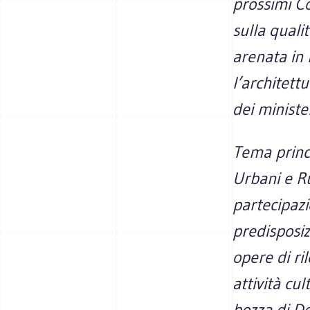
prossimi Co
sulla quali
arenata in
l’architet
dei minister
Tema princi
Urbani e Rut
partecipazi
predisposiz
opere di ri
attività cul
bozza di Dd