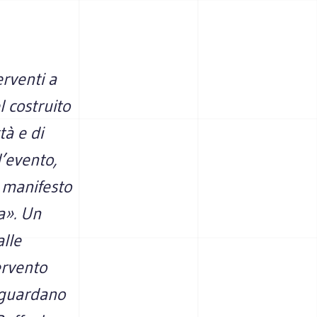
rventi a
l costruito
tà e di
l’evento,
n manifesto
a». Un
lle
ervento
riguardano