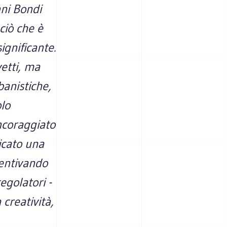
nni Bondi
 ciò che è
ignificante.
vetti, ma
banistiche,
lo
incoraggiato
icato una
centivando
egolatori -
creatività,