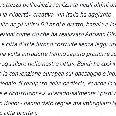
ruttezza dell’edilizia realizzata negli ultimi a
 la «libertà» creativa. «In Italia ha aggiunto -
uito negli ultimi 60 anni è brutto, banale e ins
ezioni come ciò che ha realizzato Adriano Oli
Le città d’arte furono costruite senza leggi ur
na volta introdotte hanno saputo produrre so
 squallore nelle nostre città». Bondi ha così 
o la convenzione europea sul paesaggio e ind
zionale di recupero delle periferie, «anche in
 e ricostruzione». «Paradossalmente i piani r
 Bondi - hanno dato regole ma imbrigliato la 
città brutte».