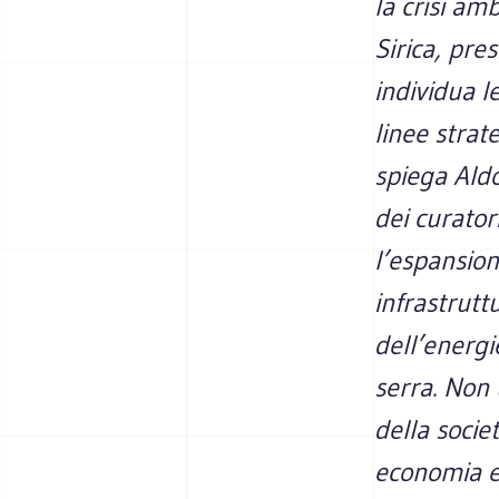
la crisi am
Sirica, pre
individua l
linee strate
spiega Aldo
dei curator
l’espansion
infrastrutt
dell’energie
serra. Non 
della socie
economia ed