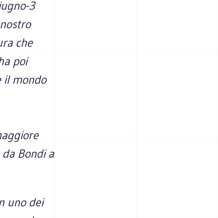
giugno-3
 nostro
ura che
ha poi
e il mondo
maggiore
o da Bondi a
in uno dei