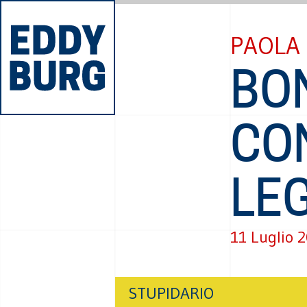
PAOLA 
BON
CO
LE
11 Luglio 
STUPIDARIO