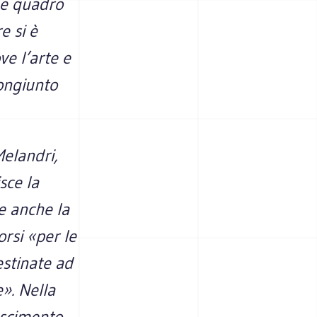
gge quadro
e si è
e l’arte e
ongiunto
Melandri,
sce la
e anche la
rsi «per le
estinate ad
e». Nella
oscimento