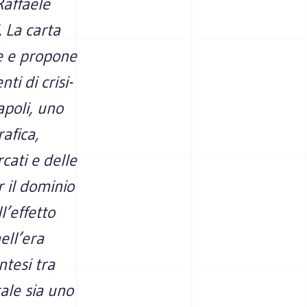
Raffaele
. La carta
ne e propone
ti di crisi-
apoli, uno
afica,
cati e delle
r il dominio
l’effetto
ell’era
ntesi tra
ale sia uno