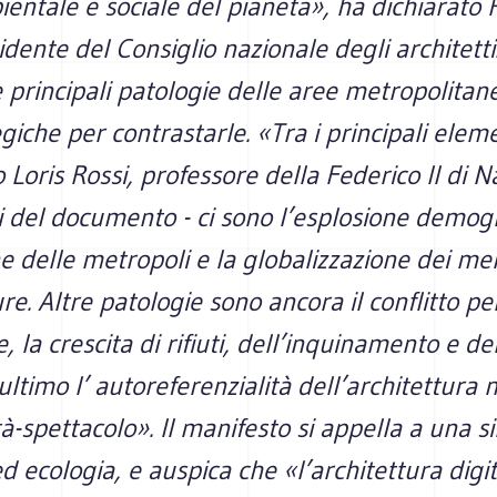
bientale e sociale del pianeta», ha dichiarato 
sidente del Consiglio nazionale degli architetti
e principali patologie delle aree metropolita
giche per contrastarle. «Tra i principali elemen
 Loris Rossi, professore della Federico II di N
i del documento - ci sono l’esplosione demogr
e delle metropoli e la globalizzazione dei mer
ure. Altre patologie sono ancora il conflitto pe
, la crescita di rifiuti, dell’inquinamento e del
ultimo l’ autoreferenzialità dell’architettura n
tà-spettacolo». Il manifesto si appella a una si
 ecologia, e auspica che «l’architettura digit