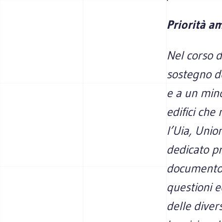
Priorità a
Nel corso d
sostegno de
e a un mino
edifici che
l’Uia, Unio
dedicato pr
documento i
questioni e
delle diver