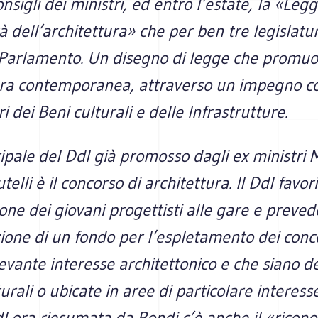
nsigli dei ministri, ed entro l’estate, la «Le
tà dell’architettura» che per ben tre legislatur
 Parlamento. Un disegno di legge che promuov
tura contemporanea, attraverso un impegno c
i dei Beni culturali e delle Infrastrutture.
pale del Ddl già promosso dagli ex ministri 
elli è il concorso di architettura. Il Ddl favori
one dei giovani progettisti alle gare e preved
ione di un fondo per l’espletamento dei conco
levante interesse architettonico e che siano d
turali o ubicate in aree di particolare interess
l ora riesumata da Bondi c’è anche il «ricon