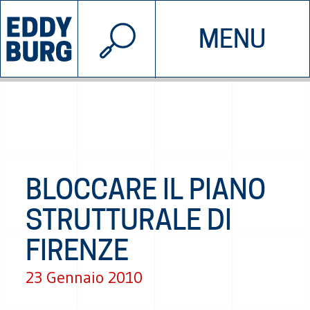
© 2026 EDDYBURG
MENU
INIZIATIVE
CHI SIAMO
SOSTIENICI
CONTATTACI
BLOCCARE IL PIANO
STRUTTURALE DI
FIRENZE
23 Gennaio 2010