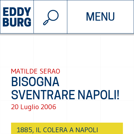
© 2026 EDDYBURG
MENU
INIZIATIVE
CHI SIAMO
SOSTIENICI
CONTATTACI
MATILDE SERAO
BISOGNA
SVENTRARE NAPOLI!
20 Luglio 2006
1885, IL COLERA A NAPOLI