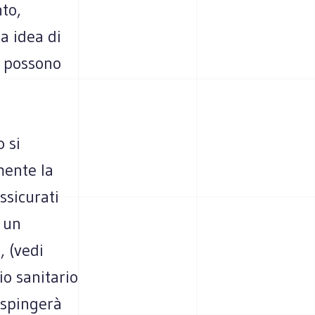
nto,
a idea di
i possono
 si
amente la
ssicurati
e un
, (vedi
io sanitario
 spingerà