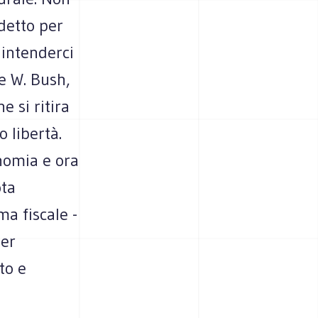
 detto per
 intenderci
e W. Bush,
e si ritira
o libertà.
onomia e ora
ota
ma fiscale -
per
to e