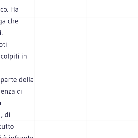
ico. Ha
ga che
.
oti
colpiti in
parte della
senza di
a
, di
tutto
i è infranto