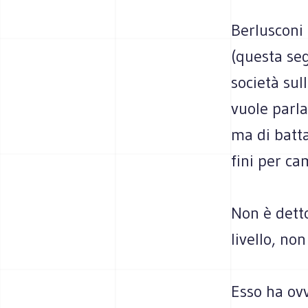
Berlusconi
(questa seg
società sul
vuole parla
ma di batta
fini per ca
Non è detto
livello, non
Esso ha ovv