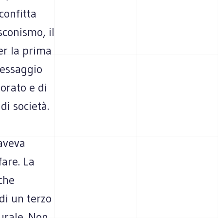
confitta
sconismo, il
er la prima
messaggio
torato e di
di società.
 aveva
fare. La
 che
di un terzo
turale. Non