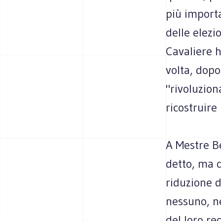
più importa
delle elezi
Cavaliere h
volta, dopo
"rivoluzion
ricostruire
A Mestre Be
detto, ma q
riduzione d
nessuno, ne
del loro re