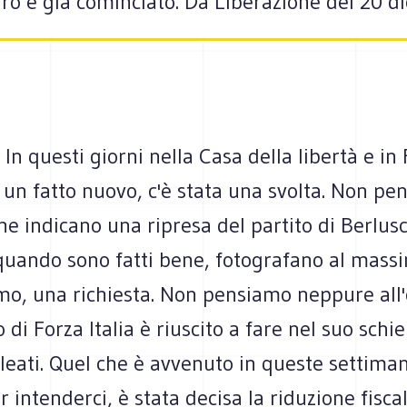
uturo è già cominciato. Da Liberazione del 20
 In questi giorni nella Casa della libertà e in 
un fatto nuovo, c'è stata una svolta. Non pe
e indicano una ripresa del partito di Berlusco
quando sono fatti bene, fotografano al mass
imo, una richiesta. Non pensiamo neppure all
o di Forza Italia è riuscito a fare nel suo sch
alleati. Quel che è avvenuto in queste settima
 intenderci, è stata decisa la riduzione fisca