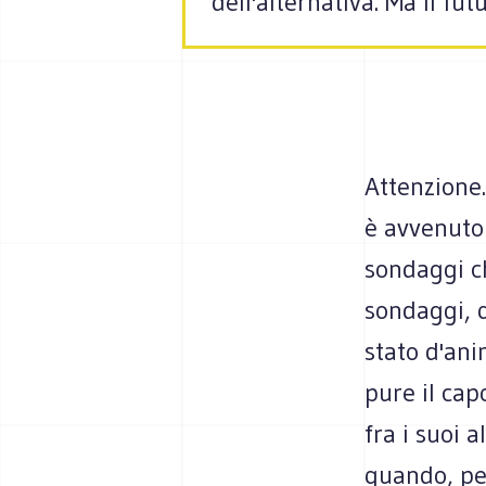
dell'alternativa. Ma il f
Attenzione.
è avvenuto 
sondaggi ch
sondaggi, 
stato d'an
pure il cap
fra i suoi 
quando, per