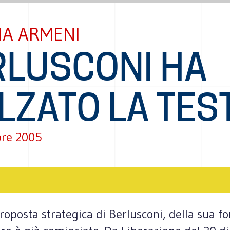
NA ARMENI
RLUSCONI HA
LZATO LA TES
re 2005
proposta strategica di Berlusconi, della sua f