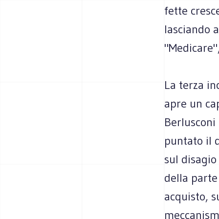
fette cresc
lasciando a
"Medicare",
La terza in
apre un cap
Berlusconi 
puntato il 
sul disagio
della parte
acquisto, s
meccanismo