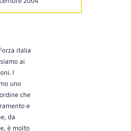
 dicembre 2004
Forza italia
nsiamo ai
ni. I
imo uno
'ordine che
ieramento e
ne, da
le, è molto