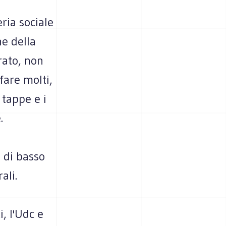
ria sociale
ne della
rato, non
fare molti,
 tappe e i
.
 di basso
ali.
, l'Udc e