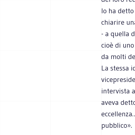
lo ha detto 
chiarire un
- a quella 
cioè di uno 
da molti dei
La stessa i
vicepreside
intervista 
aveva detto
eccellenza…
pubblico».