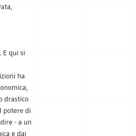
vata,
 E qui si
i
izioni ha
economica,
o drastico
l potere di
 dire - a un
ica e dai