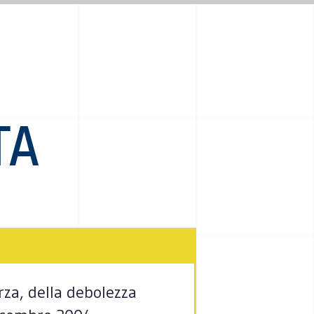
TA
orza, della debolezza