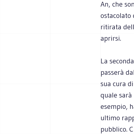
An, che son
ostacolato 
ritirata de
aprirsi.
La seconda,
passerà dal
sua cura di
quale sarà 
esempio, ha
ultimo rapp
pubblico. C