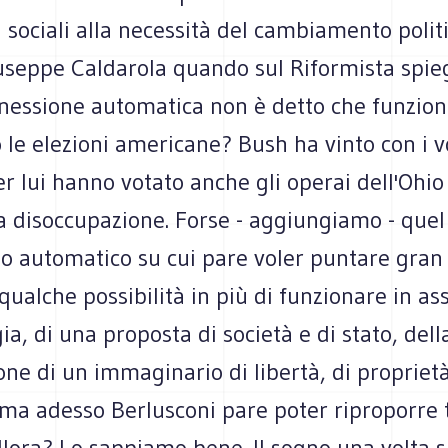
si sociali alla necessità del cambiamento polit
useppe Caldarola quando sul Riformista spie
nessione automatica non è detto che funzioni
le elezioni americane? Bush ha vinto con i v
er lui hanno votato anche gli operai dell'Ohio 
a disoccupazione. Forse - aggiungiamo - quel
 automatico su cui pare voler puntare gran 
ualche possibilità in più di funzionare in as
ia, di una proposta di società e di stato, dell
one di un immaginario di libertà, di proprietà
 ma adesso Berlusconi pare poter riproporre 
llora? Lo sappiamo bene. Il sogno una volta s