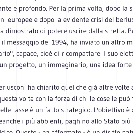
nte e profondo. Per la prima volta, dopo la s
oni europee e dopo la evidente crisi del berlu
a dimostrato di potere uscire dalla stretta. P
 il messaggio del 1994, ha inviato un altro 
ario", capace, cioè di ricompattare il suo elet
 un progetto, un immaginario, una idea forte 
rlusconi ha chiarito quel che già altre volte
uesta volta con la forza di chi le cose le può 
elle tasse è un fatto strategico. L'obiettivo è
anche i più abbienti, paghino allo Stato più 
ddito. Questo - ha affermato - è un diritto na