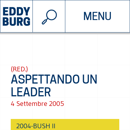
© 2026 EDDYBURG
MENU
INIZIATIVE
CHI SIAMO
SOSTIENICI
CONTATTACI
(RED.)
ASPETTANDO UN
LEADER
4 Settembre 2005
2004-BUSH II