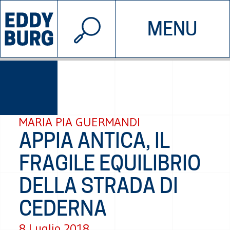
© 2026 EDDYBURG
MENU
INIZIATIVE
CHI SIAMO
SOSTIENICI
CONTATTACI
MARIA PIA GUERMANDI
APPIA ANTICA, IL
FRAGILE EQUILIBRIO
DELLA STRADA DI
CEDERNA
8 Luglio 2018