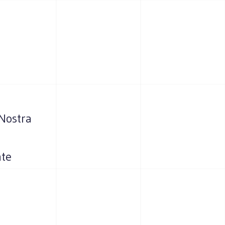
 Nostra
nte