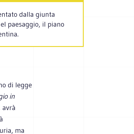
entato dalla giunta
el paesaggio, il piano
entina.
no di legge
io in
, avrà
à
curia, ma