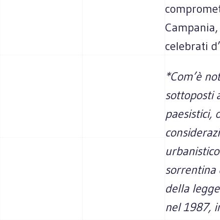
compromette
Campania, a
celebrati d
*
Com’è noto
sottoposti 
paesistici, 
considerazi
urbanistico
sorrentina 
della legge
nel 1987, i