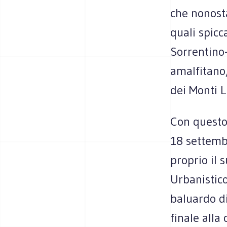
che nonosta
quali spicc
Sorrentino
amalfitano,
dei Monti L
Con questo 
18 settemb
proprio il 
Urbanistico
baluardo di
finale alla