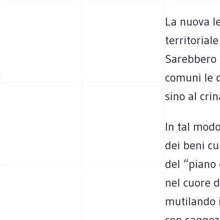
La nuova le
territorial
Sarebbero c
comuni le 
sino al crin
In tal modo
dei beni cu
del “piano
nel cuore d
mutilando i
con saggezz