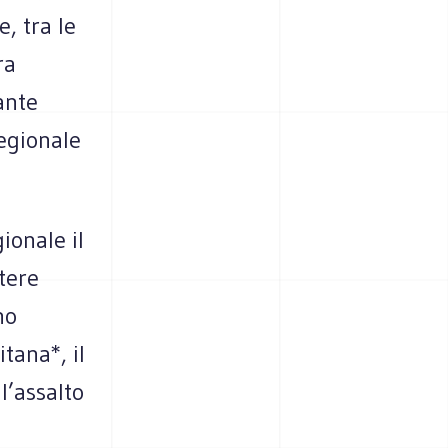
, tra le
ra
ante
egionale
ionale il
tere
no
tana*, il
l’assalto