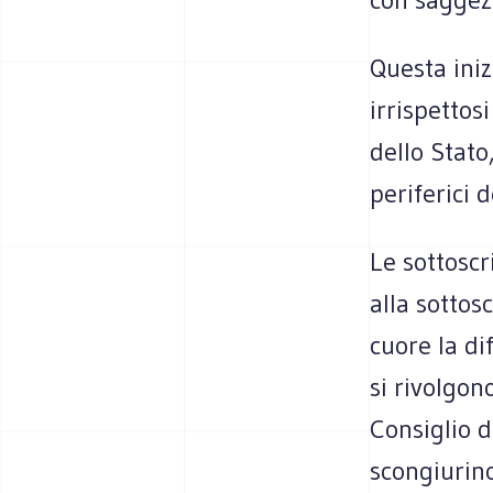
Questa iniz
irrispettos
dello Stato
periferici d
Le sottoscr
alla sottosc
cuore la d
si rivolgon
Consiglio d
scongiurin