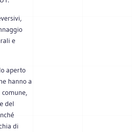
versivi,
annaggio
rali e
lo aperto
 che hanno a
ne comune,
e del
finché
chia di