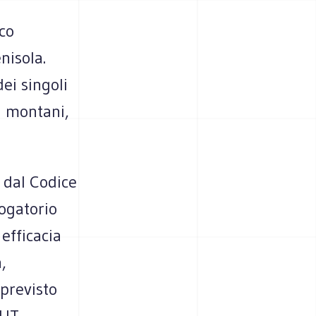
co
nisola.
ei singoli
i montani,
 dal Codice
rogatorio
efficacia
,
 previsto
PUT.