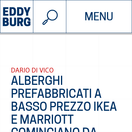
© 2026 EDDYBURG
MENU
INIZIATIVE
CHI SIAMO
SOSTIENICI
CONTATTACI
DARIO DI VICO
ALBERGHI
PREFABBRICATI A
BASSO PREZZO IKEA
E MARRIOTT