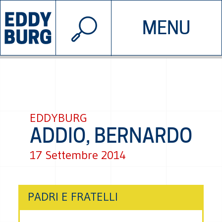
© 2026 EDDYBURG
MENU
INIZIATIVE
CHI SIAMO
SOSTIENICI
CONTATTACI
EDDYBURG
ADDIO, BERNARDO
17 Settembre 2014
PADRI E FRATELLI