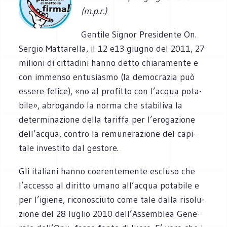
(m.p.r.)
Gen­tile Signor Pre­si­dente On.
Ser­gio Mat­ta­rella, il 12 e13 giu­gno del 2011, 27
milioni di cit­ta­dini hanno detto chia­ra­mente e
con immenso entu­sia­smo (la demo­cra­zia può
essere felice), «no al pro­fitto con l’acqua pota­
bile», abro­gando la norma che sta­bi­liva la
deter­mi­na­zione della tariffa per l’erogazione
dell’acqua, con­tro la remu­ne­ra­zione del capi­
tale inve­stito dal gestore.
Gli ita­liani hanno coe­ren­te­mente escluso che
l’accesso al diritto umano all’acqua pota­bile e
per l’igiene, rico­no­sciuto come tale dalla riso­lu­
zione del 28 luglio 2010 dell’Assemblea Gene­