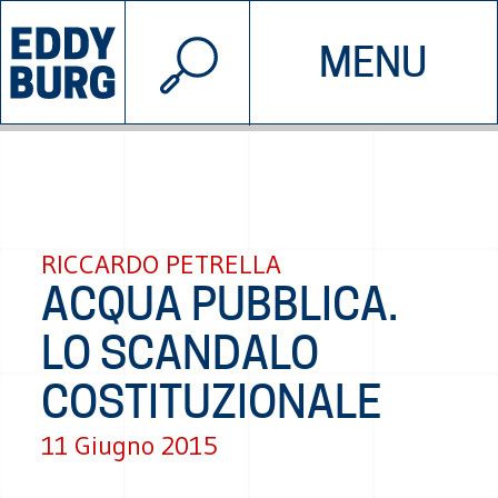
© 2026 EDDYBURG
MENU
INIZIATIVE
CHI SIAMO
SOSTIENICI
CONTATTACI
RICCARDO PETRELLA
ACQUA PUBBLICA.
LO SCANDALO
COSTITUZIONALE
11 Giugno 2015