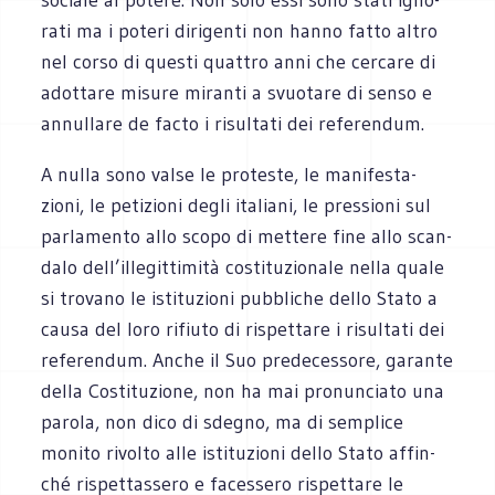
rati ma i poteri diri­genti non hanno fatto altro
nel corso di que­sti quat­tro anni che cer­care di
adot­tare misure miranti a svuo­tare di senso e
annul­lare de facto i risul­tati dei referendum.
A nulla sono valse le pro­te­ste, le mani­fe­sta­
zioni, le peti­zioni degli ita­liani, le pres­sioni sul
par­la­mento allo scopo di met­tere fine allo scan­
dalo dell’illegittimità costi­tu­zio­nale nella quale
si tro­vano le isti­tu­zioni pub­bli­che dello Stato a
causa del loro rifiuto di rispet­tare i risul­tati dei
refe­ren­dum. Anche il Suo pre­de­ces­sore, garante
della Costi­tu­zione, non ha mai pro­nun­ciato una
parola, non dico di sde­gno, ma di sem­plice
monito rivolto alle isti­tu­zioni dello Stato affin­
ché rispet­tas­sero e faces­sero rispet­tare le