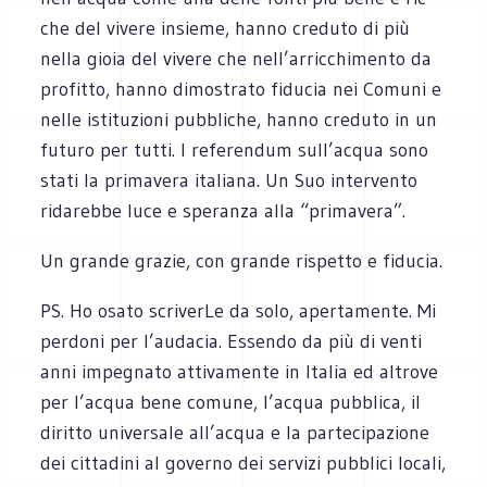
che del vivere insieme, hanno cre­duto di più
nella gioia del vivere che nell’arricchimento da
pro­fitto, hanno dimo­strato fidu­cia nei Comuni e
nelle isti­tu­zioni pub­bli­che, hanno cre­duto in un
futuro per tutti. I refe­ren­dum sull’acqua sono
stati la pri­ma­vera ita­liana. Un Suo inter­vento
rida­rebbe luce e spe­ranza alla “primavera”.
Un grande gra­zie, con grande rispetto e fiducia.
PS. Ho osato scri­verLe da solo, aper­ta­mente. Mi
per­doni per l’audacia. Essendo da più di venti
anni impe­gnato atti­va­mente in Ita­lia ed altrove
per l’acqua bene comune, l’acqua pub­blica, il
diritto uni­ver­sale all’acqua e la par­te­ci­pa­zione
dei cit­ta­dini al governo dei ser­vizi pub­blici locali,