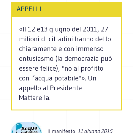
APPELLI
«Il 12 e13 giu­gno del 2011, 27
milioni di cit­ta­dini hanno detto
chia­ra­mente e con immenso
entu­sia­smo (la demo­cra­zia può
essere felice), "no al pro­fitto
con l’acqua pota­bile"». Un
appello al Presidente
Mattarella.
Il manifesto
, 11 giugno 2015