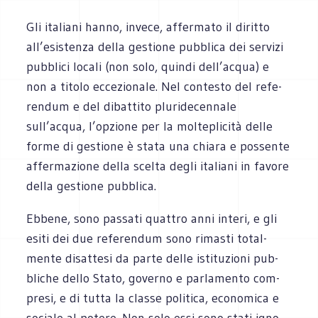
Gli ita­liani hanno, invece, affer­mato il diritto
all’esistenza della gestione pub­blica dei ser­vizi
pub­blici locali (non solo, quindi dell’acqua) e
non a titolo ecce­zio­nale. Nel con­te­sto del refe­
ren­dum e del dibat­tito plu­ri­de­cen­nale
sull’acqua, l’opzione per la mol­te­pli­cità delle
forme di gestione è stata una chiara e pos­sente
affer­ma­zione della scelta degli ita­liani in favore
della gestione pubblica.
Ebbene, sono pas­sati quat­tro anni interi, e gli
esiti dei due refe­ren­dum sono rima­sti total­
mente disat­tesi da parte delle isti­tu­zioni pub­
bli­che dello Stato, governo e par­la­mento com­
presi, e di tutta la classe poli­tica, eco­no­mica e
sociale al potere. Non solo essi sono stati igno­