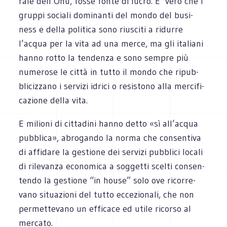
rale dell’Onu, fosse fonte di lucro. E’ vero che i
gruppi sociali domi­nanti del mondo del busi­
ness e della poli­tica sono riu­sciti a ridurre
l’acqua per la vita ad una merce, ma gli ita­liani
hanno rotto la ten­denza e sono sem­pre più
nume­rose le città in tutto il mondo che ripub­
bli­ciz­zano i ser­vizi idrici o resi­stono alla mer­ci­fi­
ca­zione della vita.
E milioni di cit­ta­dini hanno detto «sì all’acqua
pub­blica», abro­gando la norma che con­sen­tiva
di affi­dare la gestione dei ser­vizi pub­blici locali
di rile­vanza eco­no­mica a sog­getti scelti con­sen­
tendo la gestione “in house” solo ove ricor­re­
vano situa­zioni del tutto ecce­zio­nali, che non
per­met­te­vano un effi­cace ed utile ricorso al
mercato.