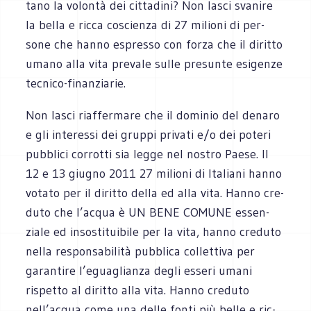
tano la volontà dei cit­ta­dini? Non lasci sva­nire
la bella e ricca coscienza di 27 milioni di per­
sone che hanno espresso con forza che il diritto
umano alla vita pre­vale sulle pre­sunte esi­genze
tecnico-finanziarie.
Non lasci riaf­fer­mare che il domi­nio del denaro
e gli inte­ressi dei gruppi pri­vati e/o dei poteri
pub­blici cor­rotti sia legge nel nostro Paese. Il
12 e 13 giu­gno 2011 27 milioni di Ita­liani hanno
votato per il diritto della ed alla vita. Hanno cre­
duto che l’acqua è UN BENE COMUNE essen­
ziale ed inso­sti­tui­bile per la vita, hanno cre­duto
nella respon­sa­bi­lità pub­blica col­let­tiva per
garan­tire l’eguaglianza degli esseri umani
rispetto al diritto alla vita. Hanno cre­duto
nell’acqua come una delle fonti più belle e ric­