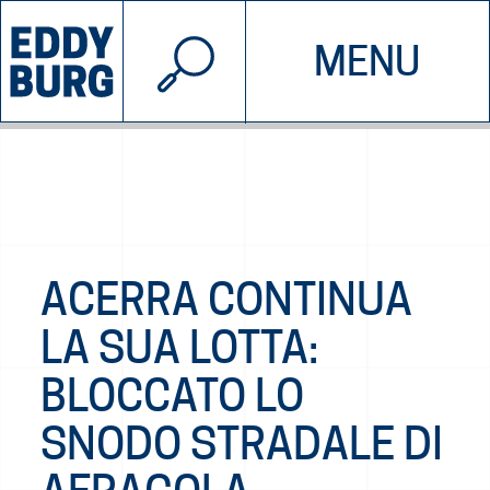
© 2026 EDDYBURG
MENU
INIZIATIVE
CHI SIAMO
SOSTIENICI
CONTATTACI
ACERRA CONTINUA
LA SUA LOTTA:
BLOCCATO LO
SNODO STRADALE DI