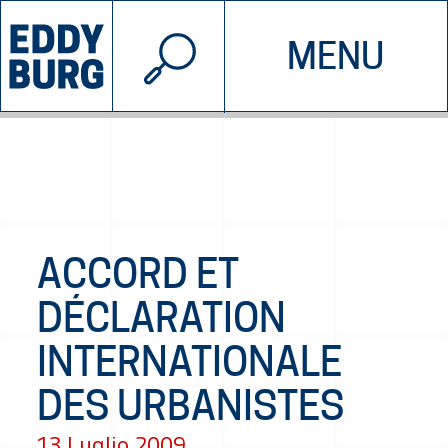
© 2026 EDDYBURG
MENU
INIZIATIVE
CHI SIAMO
SOSTIENICI
CONTATTACI
ACCORD ET
DÉCLARATION
INTERNATIONALE
DES URBANISTES
13 Luglio 2009