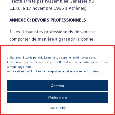
[Texte arrêté par l'Assemblée Générale du
C.E.U. le 17 novembre 1995 à Athènes]
ANNEXE C: DEVOIRS PROFESSIONNELS
1
Les Urbanistes professionnels doivent se
comporter de manière à garantir la bonne
réputation de la profession en général et de
leur Institut ou Association en particulier. Ils
Utilizziamo i cookie per migliorare la tua esperienza di navigazione.
doivent respecter et défendre l'éthique et les
Il consenso a queste tecnologie ci permetterà di elaborare dati e avere un sito
sempre aggiornato.
règles professionnelles en vigeur dans les
Non accettare può limitare la navigazione ad alcune aree del sito stesso.
divers Instituts et Associations de chacun des
Etats membres dans lesquels ils remplissent
Accetta
leur mission.
Preferenze
2
Chaque Institut ou Association rédige le détail
de ses propres règles de conduite
Cookie Policy