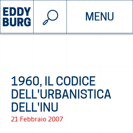
© 2026 EDDYBURG
MENU
INIZIATIVE
CHI SIAMO
SOSTIENICI
CONTATTACI
1960, IL CODICE
DELL'URBANISTICA
DELL'INU
21 Febbraio 2007