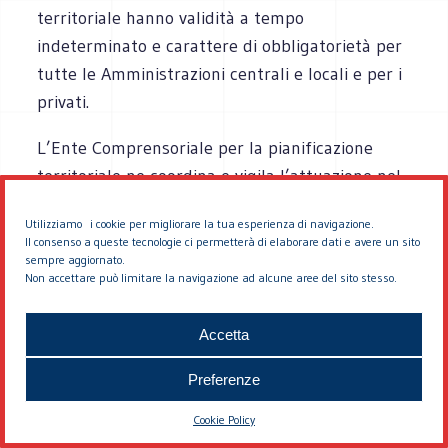
territoriale hanno validità a tempo
indeterminato e carattere di obbligatorietà per
tutte le Amministrazioni centrali e locali e per i
privati.
L’Ente Comprensoriale per la pianificazione
territoriale ne coordina e vigila l’attuazione nel
tempo e nello spazio e promuove la formazione
Utilizziamo i cookie per migliorare la tua esperienza di navigazione.
di Consorzi misti tra Comuni, Provincie, Regioni
Il consenso a queste tecnologie ci permetterà di elaborare dati e avere un sito
e Stato, ai fini della realizzazione di determinati
sempre aggiornato.
Non accettare può limitare la navigazione ad alcune aree del sito stesso.
interventi ed opere di comune interesse,
comprese quelle per la valorizzazione agricola e
Accetta
lo sviluppo industriale.
Preferenze
Eventuali varianti al piano regolatore
territoriale devono essere preventivamente
Cookie Policy
autorizzate dall’Organo di Pianificazione