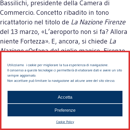
Bassilichi, presidente della Camera di
Commercio. Concetto ribadito in tono
ricattatorio nel titolo de
La
Nazione Firenze
del 13 marzo, «L’aeroporto non si fa? Allora
niente Fortezza». E, ancora, si chiede
La
Nazione
«Orfana del giglio magico, Firenze
rischia la retrocessione?», rassicurando però
Utilizziamo i cookie per migliorare la tua esperienza di navigazione.
i lettori con un «ma Renzi pensa al rilancio».
Il consenso a queste tecnologie ci permetterà di elaborare dati e avere un sito
sempre aggiornato.
Non accettare può limitare la navigazione ad alcune aree del sito stesso.
Ancora più chiaro il ministro Lotti: «Credo
che sull'aeroporto si sia fatto tutto: mi
Accetta
auguro che si arrivi velocemente all'inizio
Preferenze
dei lavori perché questo è il punto su cui il
Cookie Policy
Pd e anche il nostro governo hanno