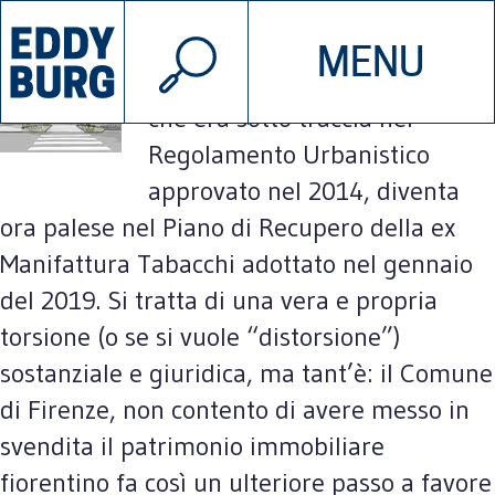
© 2026 EDDYBURG
Il Comune di Firenze abolisce
MENU
INIZIATIVE
CHI SIAMO
gli standard urbanistici. Quello
che era sotto traccia nel
Regolamento Urbanistico
SOSTIENICI
CONTATTACI
approvato nel 2014, diventa
ora palese nel Piano di Recupero della ex
Manifattura Tabacchi adottato nel gennaio
del 2019. Si tratta di una vera e propria
torsione (o se si vuole “distorsione”)
sostanziale e giuridica, ma tant’è: il Comune
di Firenze, non contento di avere messo in
svendita il patrimonio immobiliare
fiorentino fa così un ulteriore passo a favore