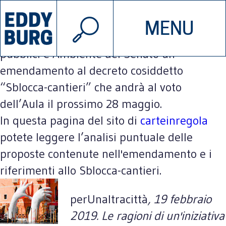
© 2026 EDDYBURG
Un gruppo di senatori PD ha presentato nei
MENU
INIZIATIVE
CHI SIAMO
giorni scorsi alla Commissione Lavori
pubblici e Ambiente del Senato un
emendamento al decreto cosiddetto
SOSTIENICI
CONTATTACI
“Sblocca-cantieri” che andrà al voto
dell’Aula il prossimo 28 maggio.
In questa pagina del sito di
carteinregola
potete leggere l’analisi puntuale delle
proposte contenute nell'emendamento e i
riferimenti allo Sblocca-cantieri.
perUnaltracittà
, 19 febbraio
2019. Le ragioni di un'iniziativa