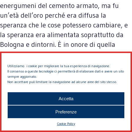
energumeni del cemento armato, ma fu
un’età dell’oro perché era diffusa la
speranza che le cose potessero cambiare, e
la speranza era alimentata soprattutto da
Bologna e dintorni. È in onore di quella
stagione che oggi premiamo Pierluigi
Cervellati che n’è testimone supremo.
Utilizziamo i cookie per migliorare la tua esperienza di navigazione.
Il consenso a queste tecnologie ci permetterà di elaborare dati e avere un sito
sempre aggiornato.
2. Di tutto ciò restano oggi solo macerie,
Non accettare può limitare la navigazione ad alcune aree del sito stesso.
materiali e ideali. Non penso di andare fuori
tema se dico che il disastro è cominciato
Accetta
quando Margaret Thatcher dichiarò che non
Preferenze
esiste la società, esistono gli uomini, le
Cookie Policy
donne e le famiglie. Che, nella nostra