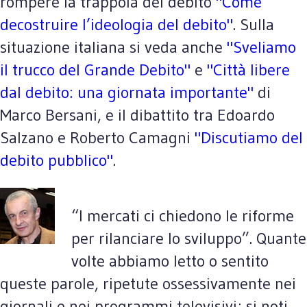
rompere la trappola del debito
"Come
decostruire l’ideologia del debito"
. Sulla
situazione italiana si veda anche
"Sveliamo
il trucco del Grande Debito"
e
"Città libere
dal debito: una giornata importante"
di
Marco Bersani, e il dibattito tra Edoardo
Salzano e Roberto Camagni
"Discutiamo del
debito pubblico"
.
“I mercati ci chiedono le riforme
per rilanciare lo sviluppo”. Quante
volte abbiamo letto o sentito
queste parole, ripetute ossessivamente nei
giornali e nei programmi televisivi; si noti