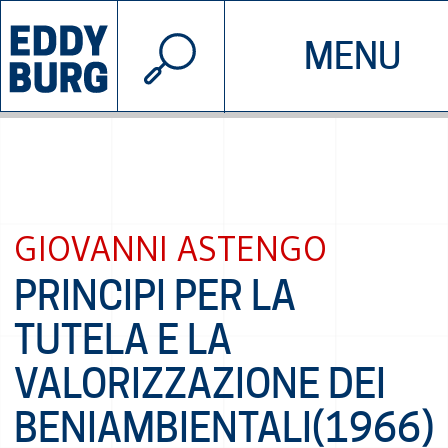
© 2026 EDDYBURG
MENU
INIZIATIVE
CHI SIAMO
SOSTIENICI
CONTATTACI
GIOVANNI ASTENGO
PRINCIPI PER LA
TUTELA E LA
VALORIZZAZIONE DEI
BENIAMBIENTALI(1966)