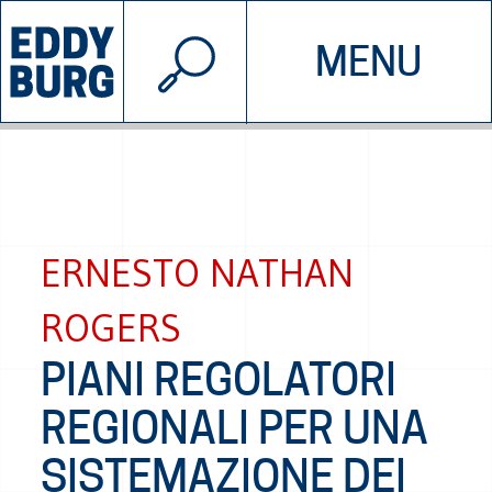
© 2026 EDDYBURG
MENU
INIZIATIVE
CHI SIAMO
SOSTIENICI
CONTATTACI
ERNESTO NATHAN
ROGERS
PIANI REGOLATORI
REGIONALI PER UNA
SISTEMAZIONE DEI