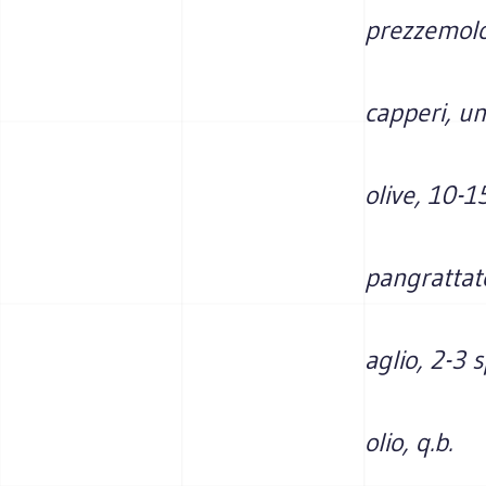
prezzemolo,
capperi, un
olive, 10-1
pangrattat
aglio, 2-3 s
olio, q.b.