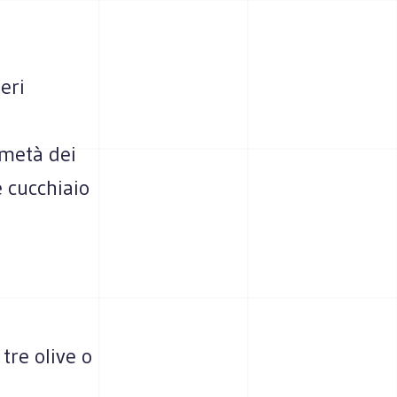
eri
e metà dei
e cucchiaio
tre olive o