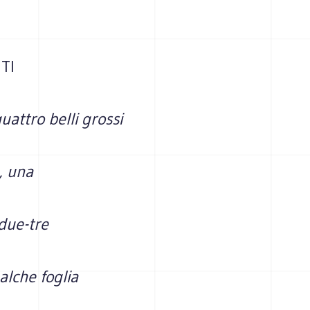
TI
uattro belli grossi
, una
due-tre
ualche foglia