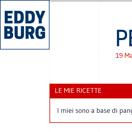
P
19 M
LE MIE RICETTE
I miei sono a base di pang