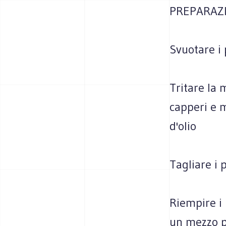
PREPARAZ
Svuotare i 
Tritare la 
capperi e m
d'olio
Tagliare i 
Riempire i 
un mezzo 