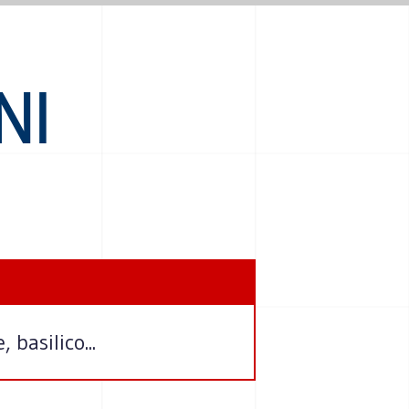
NI
basilico...