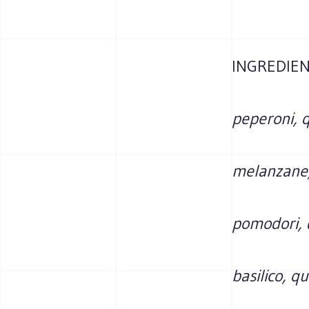
INGREDIEN
peperoni, q
melanzane
pomodori, 
basilico, q