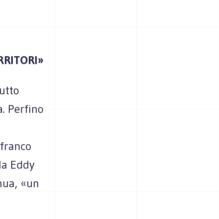
RRITORI»
utto
. Perfino
nfranco
rda Eddy
nua, «un