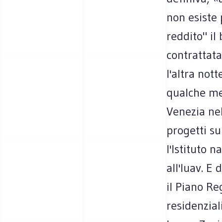
non esiste 
reddito" il
contrattata
l'altra not
qualche mes
Venezia nel
progetti su
l'Istituto 
all'Iuav. E
il Piano Re
residenzial