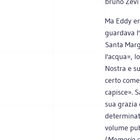
bruno Zevi
Ma Eddy er
guardava l'
Santa Margh
l'acqua», l
Nostra e s
certo come 
capisce». 
sua grazia
determinato
volume pubb
(
Memorie d