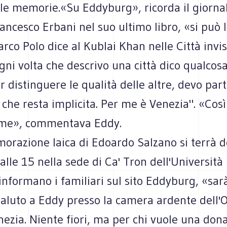
le memorie.«Su Eddyburg», ricorda il giornal
rancesco Erbani nel suo ultimo libro, «si può
rco Polo dice al Kublai Khan nelle Città invisib
gni volta che descrivo una città dico qualcosa
r distinguere le qualità delle altre, devo par
 che resta implicita. Per me è Venezia". «Cos
 me», commentava Eddy.
razione laica di Edoardo Salzano si terrà 
alle 15 nella sede di Ca' Tron dell'Università 
 informano i familiari sul sito Eddyburg, «sar
saluto a Eddy presso la camera ardente dell'
enezia. Niente fiori, ma per chi vuole una don