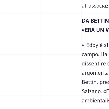
all'associa
DA BETTIN
«ERA UN V
« Eddy è st
campo. Ha c
dissentire 
argomentar
Bettin, pre
Salzano. «
ambientalis