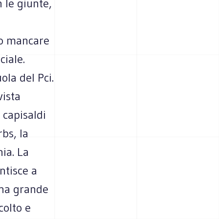
n le giunte,
to mancare
ciale.
la del Pci.
ista
 capisaldi
rbs, la
nia. La
ntisce a
una grande
colto e