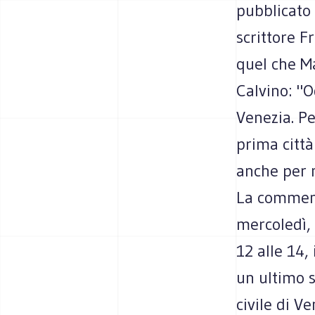
pubblicato 
scrittore F
quel che Ma
Calvino: "O
Venezia. Pe
prima città
anche per
La commemo
mercoledì, 
12 alle 14,
un ultimo 
civile di V