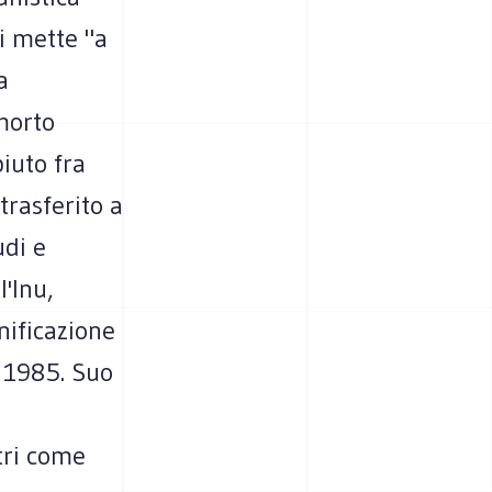
Si mette "a
a
morto
piuto fra
rasferito a
udi e
l'Inu,
nificazione
l 1985. Suo
tri come