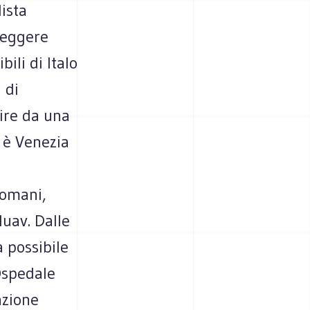
ista
 leggere
ili di Italo
 di
tire da una
ì è Venezia
domani,
Iuav. Dalle
à possibile
Ospedale
azione