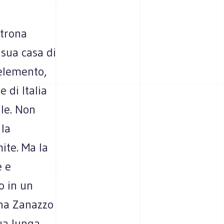
ltrona
 sua casa di
 elemento,
 di Italia
le. Non
 la
ite. Ma la
e e
o in un
ina Zanazzo
sua lunga