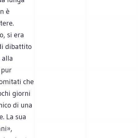
on è
tere.
, si era
i dibattito
 alla
 pur
comitati che
chi giorni
mico di una
e. La sua
ani»,