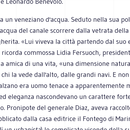
 e Leonardo Benevolo.
a un veneziano d'acqua. Seduto nella sua po
acqua del canale scorrere dalla vetrata della
erita. «Lui viveva la città partendo dal suo
o ricorda commossa Lidia Fersuoch, presidente
ua amica di una vita, «una dimensione natura
chi la vede dall'alto, dalle grandi navi. E non
Salzano era uomo tenace a apparentemente m
 ed eleganza nascondevano un carattere fort
. Pronipote del generale Diaz, aveva raccolt
licato dalla casa editrice il Fontego di Mar
i un urbanista
) le complicate vicende della 