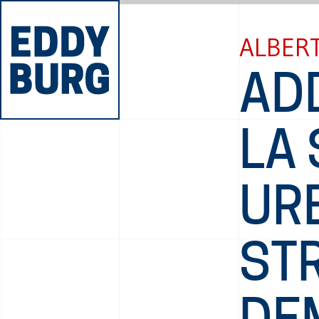
ALBERT
AD
LA
UR
ST
DE