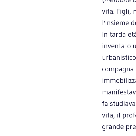
vita. Figli,
l'insieme d
In tarda et
inventato u
urbanistico
compagna Il
immobilizza
manifestava
fa studiava
vita, il pr
grande pre