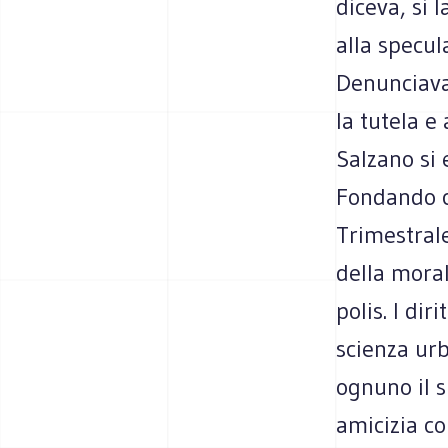
diceva, si 
alla specul
Denunciava 
la tutela e
Salzano si 
Fondando c
Trimestrale
della morale
polis. I dir
scienza ur
ognuno il s
amicizia co