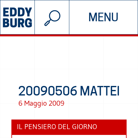
© 2026 EDDYBURG
MENU
INIZIATIVE
CHI SIAMO
SOSTIENICI
CONTATTACI
20090506 MATTEI
6 Maggio 2009
IL PENSIERO DEL GIORNO