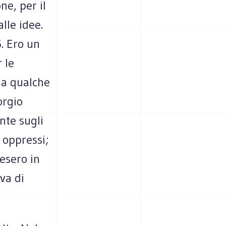
ne, per il
lle idee.
. Ero un
 le
 a qualche
orgio
nte sugli
i oppressi;
resero in
va di