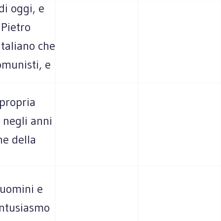
di oggi, e
 Pietro
italiano che
omunisti, e
 propria
 negli anni
ne della
i uomini e
’entusiasmo