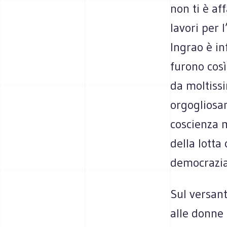
non ti è af
lavori per
Ingrao è in
furono così
da moltissi
orgogliosa
coscienza m
della lotta
democrazia 
Sul versant
alle donne 