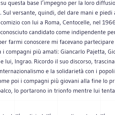
 su questa base l’impegno per la loro diffusio
o. Sul versante, quindi, del dare mani e piedi a
comizio con lui a Roma, Centocelle, nel 1966
sconosciuto candidato come indipendente per
per farmi conoscere mi facevano partecipare
 i compagni più amati: Giancarlo Pajetta, Gi
 lui, Ingrao. Ricordo il suo discorso, trascina
’internazionalismo e la solidarietà con i popol
ome poi i compagni più giovani alla fine lo p
palco, lo portarono in trionfo mentre lui tenta