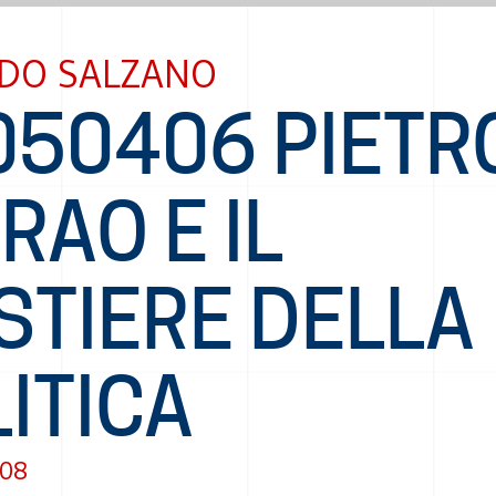
DO SALZANO
050406 PIETR
RAO E IL
STIERE DELLA
ITICA
008