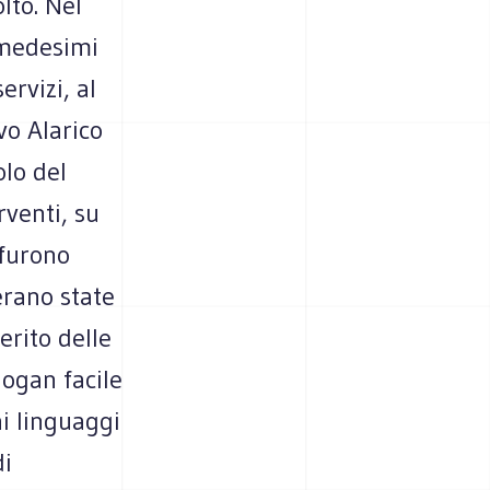
lto. Nel
 medesimi
ervizi, al
vo Alarico
olo del
rventi, su
 furono
erano state
erito delle
logan facile
ai linguaggi
di