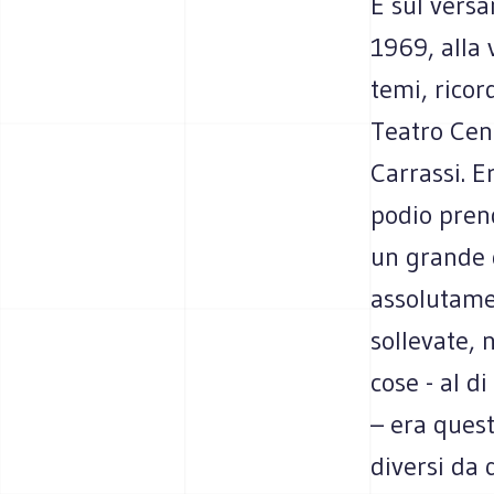
E sul versa
1969, alla 
temi, ricor
Teatro Cent
Carrassi. E
podio prend
un grande 
assolutame
sollevate, 
cose - al di
– era quest
diversi da q