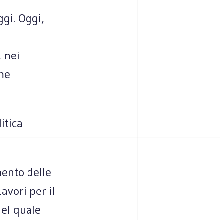
ggi. Oggi,
, nei
ome
itica
mento delle
avori per il
del quale