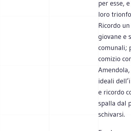
per esse, e
loro trionf
Ricordo un 
giovane e 
comunali; 
comizio con
Amendola, e
ideali dell
e ricordo c
spalla dal 
schivarsi.