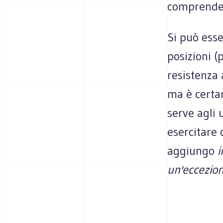
comprender
Si può esse
posizioni 
resistenza 
ma è certa
serve agli 
esercitare 
aggiungo
i
un'eccezio