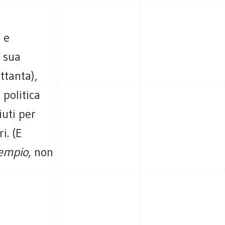
 e
a sua
ttanta),
politica
uti per
i. (E
empio
, non