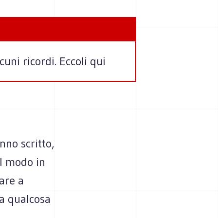
uni ricordi. Eccoli qui
no scritto,
il modo in
sare a
ia qualcosa