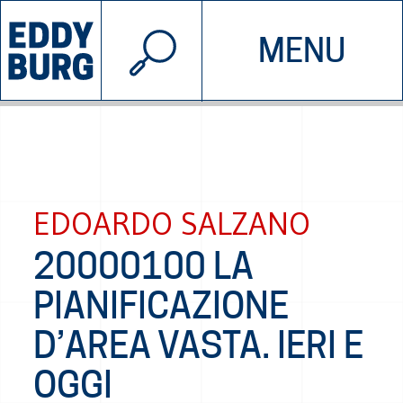
© 2026 EDDYBURG
MENU
INIZIATIVE
CHI SIAMO
SOSTIENICI
CONTATTACI
EDOARDO SALZANO
20000100 LA
PIANIFICAZIONE
D’AREA VASTA. IERI E
OGGI