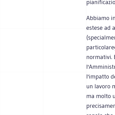
pianificazi
Abbiamo in
estese ad 
(specialmen
particolare
normativi. 
l'Amministr
l'impatto d
un lavoro m
ma molto u
precisamen