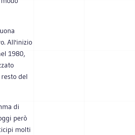
n modo
buona
 All'inizio
nel 1980,
zzato
 resto del
mma di
oggi però
icipi molti