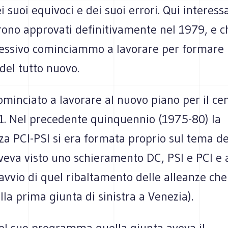
dei suoi equivoci e dei suoi errori. Qui interes
rono approvati definitivamente nel 1979, e c
cessivo cominciammo a lavorare per formare
del tutto nuovo.
inciato a lavorare al nuovo piano per il cen
1. Nel precedente quinquennio (1975-80) la
 PCI-PSI si era formata proprio sul tema dei
veva visto uno schieramento DC, PSI e PCI e
l'avvio di quel ribaltamento delle alleanze che
lla prima giunta di sinistra a Venezia).
del suo programma quella giunta aveva il