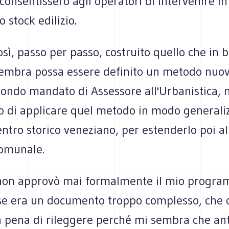
consentissero agli operatori di intervenire i
o stock edilizio.
ì, passo per passo, costruito quello che in 
embra possa essere definito un metodo nuovo.
condo mandato di Assessore all'Urbanistica, 
o di applicare quel metodo in modo generali
centro storico veneziano, per estenderlo poi al
comunale.
non approvò mai formalmente il mio progra
rse era un documento troppo complesso, che 
a pena di rileggere perché mi sembra che ant