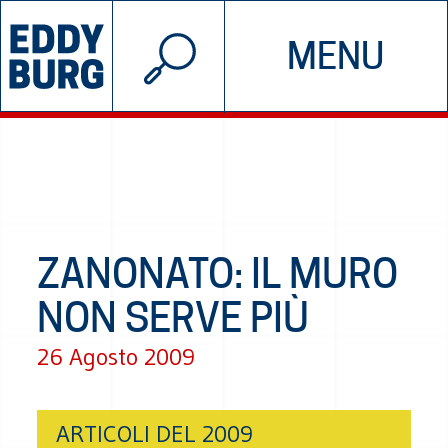
© 2026 EDDYBURG
MENU
INIZIATIVE
CHI SIAMO
SOSTIENICI
CONTATTACI
ZANONATO: IL MURO
NON SERVE PIÙ
26 Agosto 2009
ARTICOLI DEL 2009