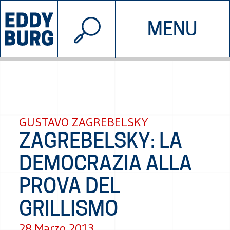
© 2026 EDDYBURG
MENU
INIZIATIVE
CHI SIAMO
SOSTIENICI
CONTATTACI
GUSTAVO ZAGREBELSKY
ZAGREBELSKY: LA
DEMOCRAZIA ALLA
PROVA DEL
GRILLISMO
28 Marzo 2013