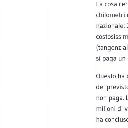
La cosa ce
chilometri 
nazionale: 
costosissi
(tangenzia
si paga un 
Questo ha c
del previst
non paga. L
milioni di 
ha concluso