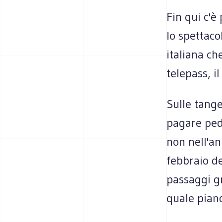
Fin qui c'è
lo spettac
italiana che
telepass, il
Sulle tang
pagare ped
non nell'an
febbraio de
passaggi gr
quale piano