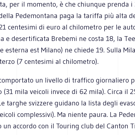
rta, per il momento, è che chiunque prenda i
della Pedemontana paga la tariffa più alta del
21 centesimi di euro al chilometro per le aut
ma e desertificata Brebemi ne costa 18, la T
le esterna est Milano) ne chiede 19. Sulla M
terzo (7 centesimi al chilometro).
omportato un livello di traffico giornaliero 
o (31 mila veicoli invece di 62 mila). Circa il 
e targhe svizzere guidano la lista degli evaso
veicoli complessivi). Ma niente paura. La Pe
 un accordo con il Touring club del Canton Ti