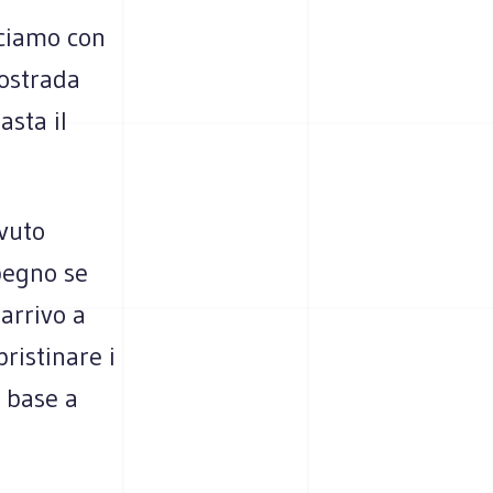
nciamo con
ostrada
asta il
ovuto
pegno se
 arrivo a
ristinare i
n base a