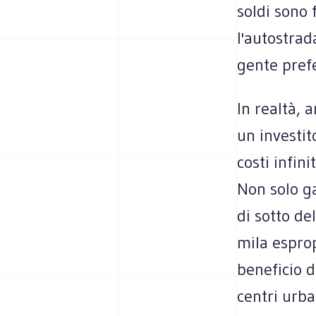
soldi sono f
l'autostrad
gente prefe
In realtà, a
un investit
costi infin
Non solo ga
di sotto de
mila espro
beneficio d
centri urba