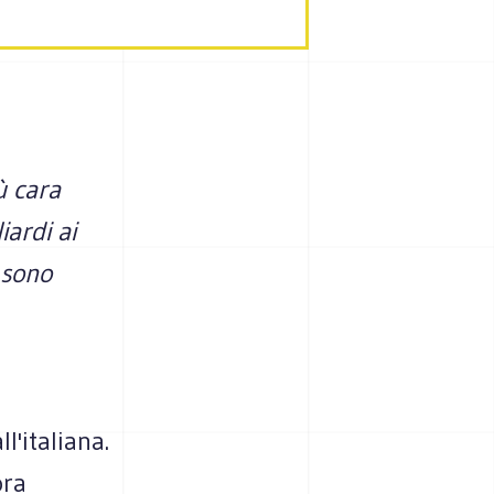
ù cara
iardi ai
 sono
'italiana.
ora