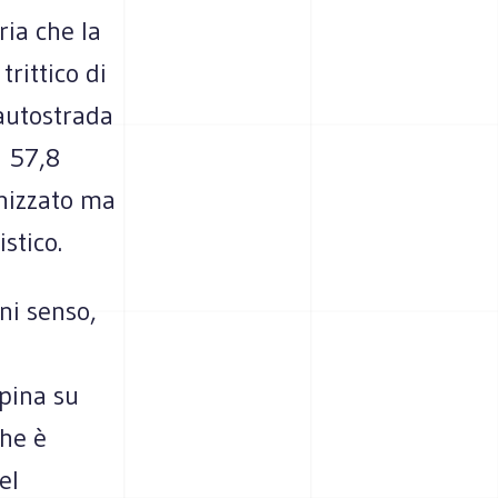
ia che la
rittico di
autostrada
i 57,8
anizzato ma
stico.
ni senso,
spina su
che è
el