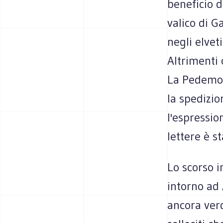
beneficio d
valico di G
negli elveti
Altrimenti
La Pedemon
la spedizio
l'espressio
lettere è st
Lo scorso i
intorno ad 
ancora verd