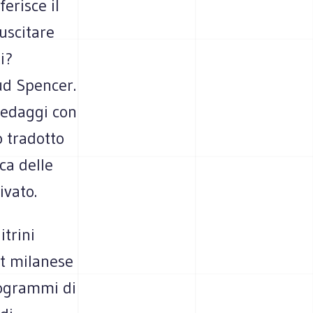
erisce il
suscitare
i?
ud Spencer.
pedaggi con
o tradotto
ca delle
ivato.
itrini
st milanese
ilogrammi di