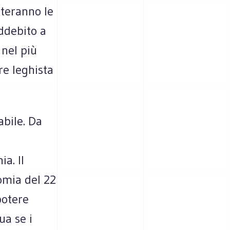
nteranno le
ddebito a
 nel più
re leghista
abile. Da
a. Il
omia del 22
potere
ua se i