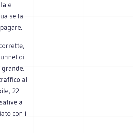
lla e
ua se la
 pagare.
corrette,
tunnel di
n grande.
raffico al
ile, 22
sative a
iato con i