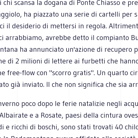
i chi scansa la dogana di Ponte Chiasso e pref
aggiolo, ha piazzato una serie di cartelli per 
ci il desiderio di mettersi in regola. Altriment
 ci arrabbiamo, avrebbe detto il compianto B
tana ha annunciato un'azione di recupero 
ne di 2 milioni di lettere ai furbetti che hann
ne free-flow con "scorro gratis". Un quarto cir
ato già inviato. Il che non significa che sia arr
nverno poco dopo le ferie natalizie negli acqu
Albairate e a Rosate, paesi della cintura ove
i e ricchi di boschi, sono stati trovati 40 ch