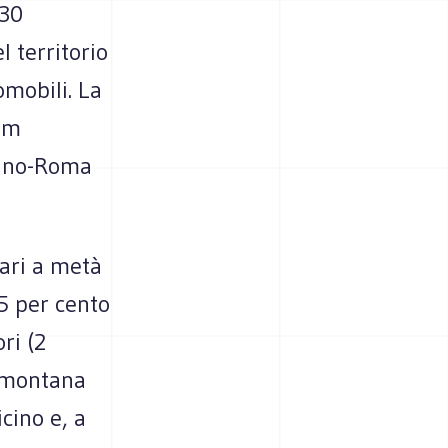
 30
 territorio
omobili. La
eem
ilano-Roma
pari a metà
25 per cento
ri (2
demontana
cino e, a