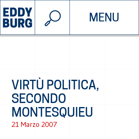
© 2026 EDDYBURG
MENU
INIZIATIVE
CHI SIAMO
SOSTIENICI
CONTATTACI
VIRTÙ POLITICA,
SECONDO
MONTESQUIEU
21 Marzo 2007