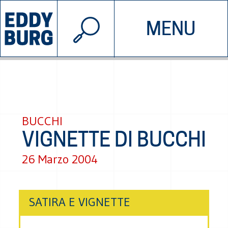
© 2026 EDDYBURG
MENU
INIZIATIVE
CHI SIAMO
SOSTIENICI
CONTATTACI
BUCCHI
VIGNETTE DI BUCCHI
26 Marzo 2004
SATIRA E VIGNETTE