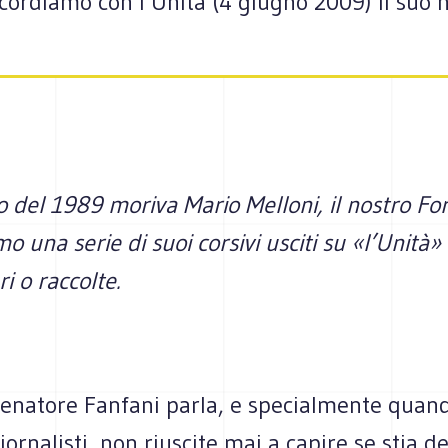
Ricordiamo con l’Unità (4 giugno 2009) il suo
o del 1989 moriva Mario Melloni, il nostro For
o una serie di suoi corsivi usciti su «l’Unità»
bri o raccolte.
senatore Fanfani parla, e specialmente quand
giornalisti, non riuscite mai a capire se stia 