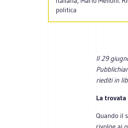
italiana, Mario Melloni. 
politica
Il 29 giugn
Pubblichiam
riediti in li
La trovata
Quando il 
rivolge ai 