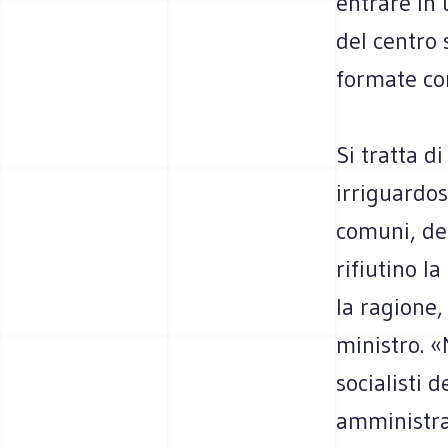
entrare in 
del centro 
formate co
Si tratta d
irriguardos
comuni, del
rifiutino l
la ragione,
ministro. «
socialisti 
amministraz