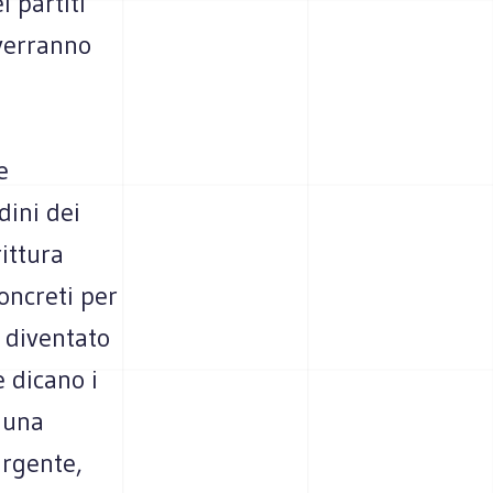
 partiti
 verranno
e
dini dei
ittura
concreti per
è diventato
 dicano i
i una
urgente,