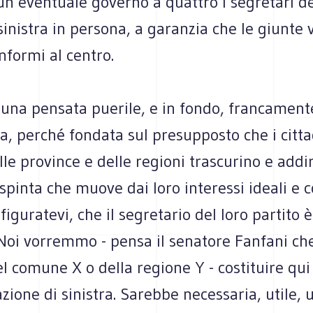
un eventuale governo a quattro i segretari dei
sinistra in persona, a garanzia che le giunte
nformi al centro.
i una pensata puerile, e in fondo, francament
a, perché fondata sul presupposto che i citta
le province e delle regioni trascurino e addir
a spinta che muove dai loro interessi ideali e 
 figuratevi, che il segretario del loro partito 
Noi vorremmo - pensa il senatore Fanfani che
del comune X o della regione Y - costituire qu
ione di sinistra. Sarebbe necessaria, utile, 