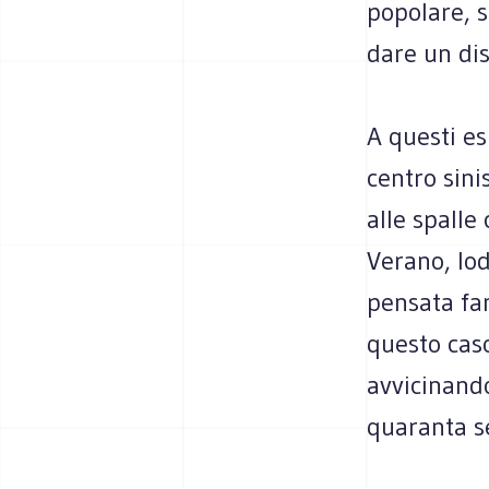
popolare, 
dare un dis
A questi es
centro sini
alle spalle 
Verano, lo
pensata fan
questo cas
avvicinand
quaranta se