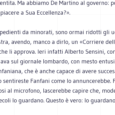
sentita. Ma abbiamo De Martino al governo: 
piacere a Sua Eccellenza?».
pedienti da minorati, sono ormai ridotti gli 
stra, avendo, manco a dirlo, un «Corriere del
che li approva. Ieri infatti Alberto Sensini, co
dava sul giornale lombardo, con mesto entus
faniana, che è anche capace di avere success
o sentireste Fanfani come lo annuncerebbe. 
osi al microfono, lascerebbe capire che, mo
coli lo guardano. Questo è vero: lo guardano