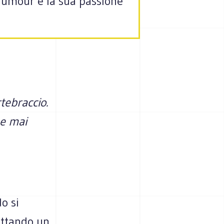
 humour e la sua passione
tebraccio.
 e mai
o si
dettando un