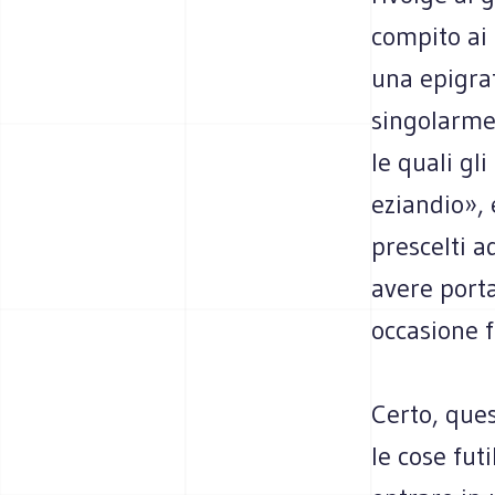
compito ai 
una epigraf
singolarme
le quali gl
eziandio», 
prescelti a
avere porta
occasione f
Certo, ques
le cose fut