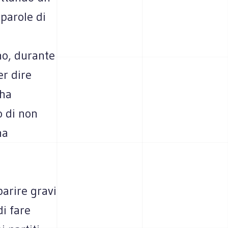
 parole di
no, durante
er dire
 ha
o di non
na
parire gravi
di fare