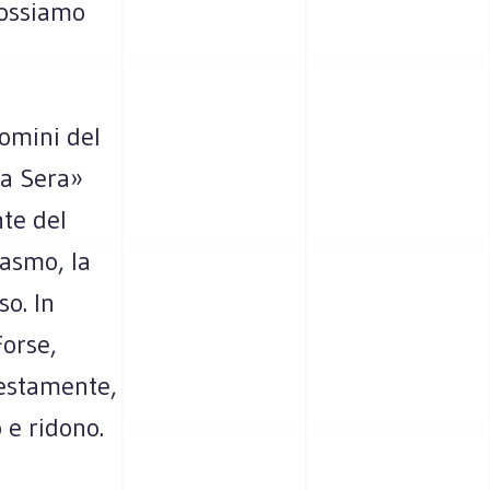
possiamo
uomini del
la Sera»
nte del
iasmo, la
o. In
Forse,
destamente,
 e ridono.