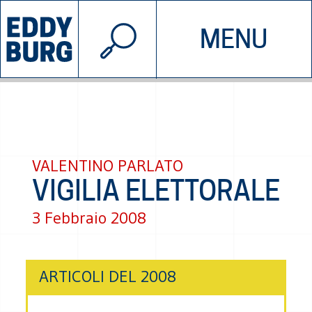
© 2026 EDDYBURG
MENU
INIZIATIVE
CHI SIAMO
SOSTIENICI
CONTATTACI
VALENTINO PARLATO
VIGILIA ELETTORALE
3 Febbraio 2008
ARTICOLI DEL 2008